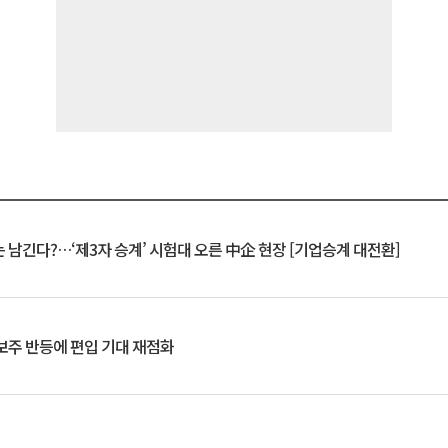
 남긴다?…‘제3자 승계’ 시험대 오른 中企 현장 [기업승계 대전환]
후보주 반등에 편입 기대 재점화