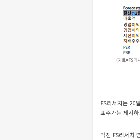
(자료=FS리
FS리서치는 20
표주가는 제시하
박진 FS리서치