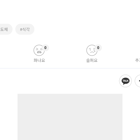
반도체
#식각
0
0
화나요
슬퍼요
추