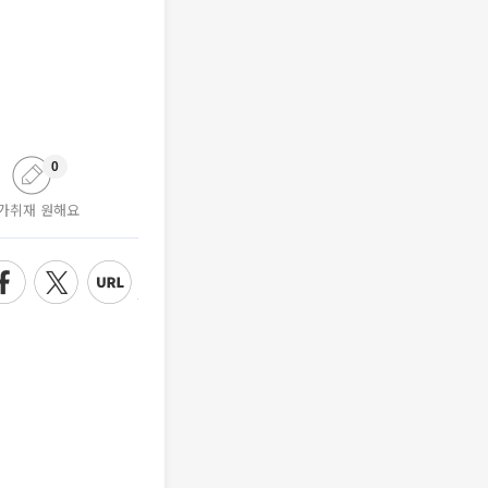
0
가취재 원해요