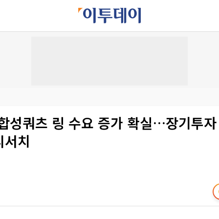
 합성쿼츠 링 수요 증가 확실…장기투자
S리서치