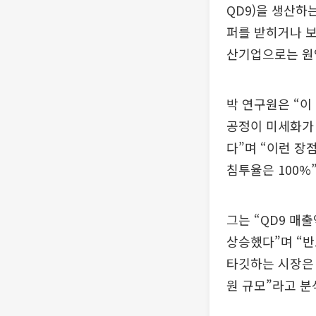
QD9)을 생산하는
퍼를 받히거나 보
산기업으로는 원익
박 연구원은 “이
공정이 미세화가 
다”며 “이런 장
침투율은 100%
그는 “QD9 매출액
상승했다”며 “반
타깃하는 시장은 
원 규모”라고 분