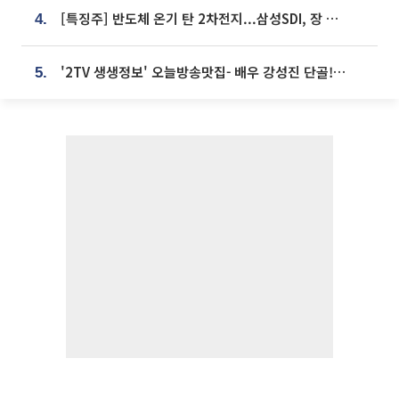
[특징주] 반도체 온기 탄 2차전지...삼성SDI, 장 초반 7% 넘게 껑충
4.
'2TV 생생정보' 오늘방송맛집- 배우 강성진 단골! 쌀국수ㆍ푸팟퐁 커리 맛집 '블○○○'
5.