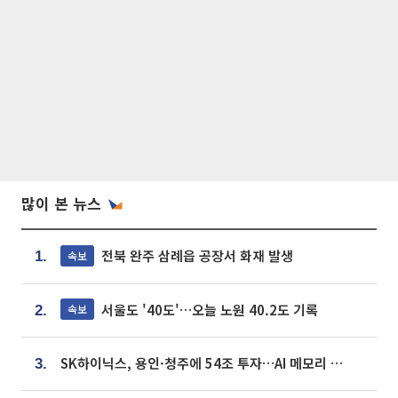
많이 본 뉴스
전북 완주 삼례읍 공장서 화재 발생
속보
1.
서울도 '40도'…오늘 노원 40.2도 기록
속보
2.
SK하이닉스, 용인·청주에 54조 투자…AI 메모리 생산기지 키운다
3.