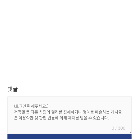
댓글
0 / 300