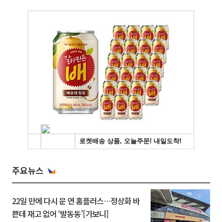
주요뉴스
22일 만에 다시 문 연 홈플러스…정상화 바
쁜데 재고 없어 ‘발동동’[가보니]