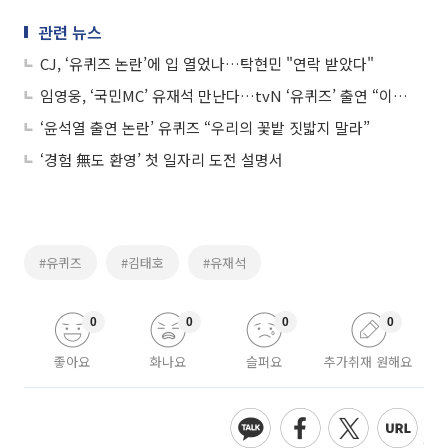
관련 뉴스
CJ, ‘유퀴즈 논란’에 입 열었나…탁현민 "연락 받았다"
임영웅, ‘국민MC’ 유재석 만난다…tvN ‘유퀴즈’ 출연 “이미 녹화 마쳐”
‘윤석열 출연 논란’ 유퀴즈 “우리의 꽃밭 짓밟지 말라”
‘경험 無도 환영’ 첫 일자리 도전 설명서
#유퀴즈
#김태호
#유재석
0
0
0
0
좋아요
화나요
슬퍼요
추가취재 원해요