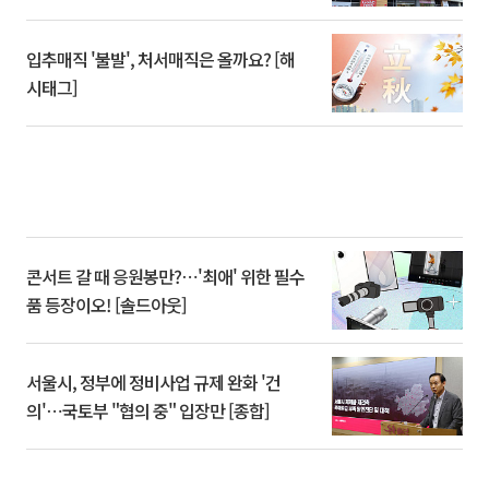
입추매직 '불발', 처서매직은 올까요? [해
시태그]
콘서트 갈 때 응원봉만?⋯'최애' 위한 필수
품 등장이오! [솔드아웃]
서울시, 정부에 정비사업 규제 완화 '건
의'⋯국토부 "협의 중" 입장만 [종합]