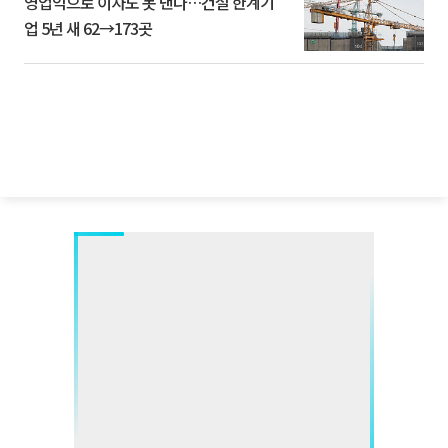
영업익으로 이자도 못 낸다…건설 한계기
업 5년 새 62→173곳