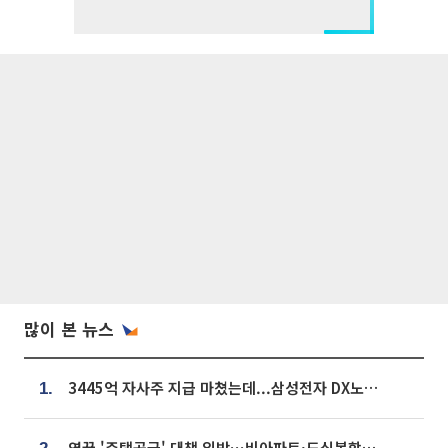
많이 본 뉴스
3445억 자사주 지급 마쳤는데...삼성전자 DX노조, 뒤늦은 '떼쓰기 집회'
1.
영끌 '주택공급' 대책 임박⋯비아파트·도심복합까지 총동원