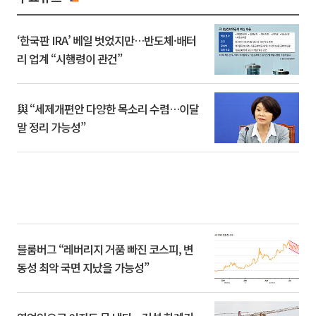
‘한국판 IRA’ 베일 벗었지만…반도체·배터
리 업계 “시행령이 관건”
與 “세제개편안 다양한 목소리 수렴…이달
말 정리 가능성”
블룸버그 “레버리지 거품 빠진 코스피, 변
동성 최악 국면 지났을 가능성”