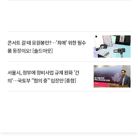
콘서트 갈 때 응원봉만?⋯'최애' 위한 필수
품 등장이오! [솔드아웃]
서울시, 정부에 정비사업 규제 완화 '건
의'⋯국토부 "협의 중" 입장만 [종합]