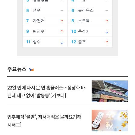
주요뉴스
22일 만에 다시 문 연 홈플러스…정상화 바
쁜데 재고 없어 ‘발동동’[가보니]
입추매직 '불발', 처서매직은 올까요? [해
시태그]