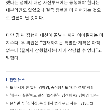
했다는 점에서 대선 사전투표에는 동행해야 한다는
내부의견도 있었으나 결국 잠행을 더 이어가는 것으
로 결론이 난 것이다.
다만 김 씨 잠행이 대선이 끝날 때까지 이어질지는 미
지수다. 우 의원은 “현재까지는 특별한 계획은 아직
없는데 (끝까지 잠행할지는) 제가 장담할 수 없다”고
말했다.
관련 뉴스
또 비서가 한 일?…김혜경, 중식당서도 ‘법카 결제’ 정황
‘배우자 실종’에도 관심 ‘초집중’…김건희 VS 김혜경 T.P.O별 패션 비교
윤석열 측 "김혜경, 복집에서 법카 무단 사용…318만원 결제했다"