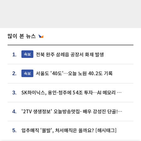
많이 본 뉴스
전북 완주 삼례읍 공장서 화재 발생
속보
1.
서울도 '40도'…오늘 노원 40.2도 기록
속보
2.
SK하이닉스, 용인·청주에 54조 투자…AI 메모리 생산기지 키운다
3.
'2TV 생생정보' 오늘방송맛집- 배우 강성진 단골! 쌀국수ㆍ푸팟퐁 커리 맛집 '블○○○'
4.
입추매직 '불발', 처서매직은 올까요? [해시태그]
5.