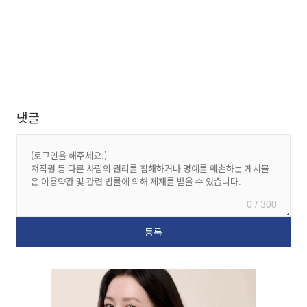
댓글
0 / 300