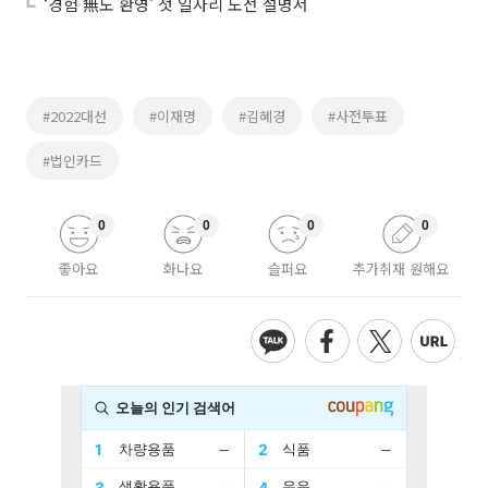
‘경험 無도 환영’ 첫 일자리 도전 설명서
#2022대선
#이재명
#김혜경
#사전투표
#법인카드
0
0
0
0
좋아요
화나요
슬퍼요
추가취재 원해요