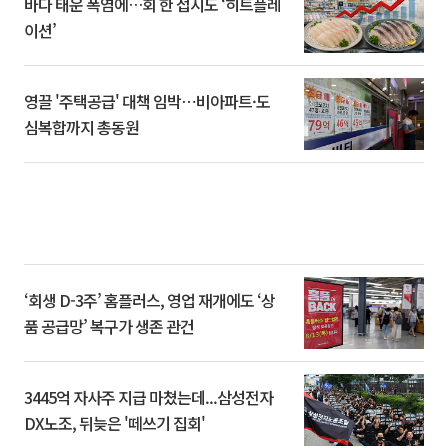
바다 태운 폭염에…회 한 접시도 ‘히트플레
이션’
영끌 '주택공급' 대책 임박⋯비아파트·도
심복합까지 총동원
‘회생 D-3주’ 홈플러스, 영업 재개에도 ‘상
품 공급망’ 복구가 생존 관건
3445억 자사주 지급 마쳤는데...삼성전자
DX노조, 뒤늦은 '떼쓰기 집회'