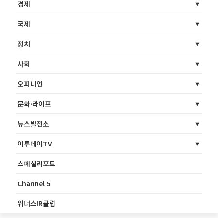
경제
국제
정치
사회
오피니언
문화·라이프
뉴스발전소
이투데이TV
스페셜리포트
Channel 5
위너스IR클럽