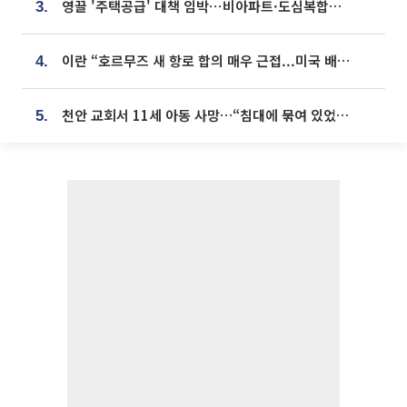
영끌 '주택공급' 대책 임박⋯비아파트·도심복합까지 총동원
3.
이란 “호르무즈 새 항로 합의 매우 근접...미국 배상 먼저”
4.
천안 교회서 11세 아동 사망…“침대에 묶여 있었다” 진술 확보
5.