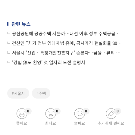
관련 뉴스
용산공원에 공공주택 지을까…대선 이후 정부 주택공급대책에 관심
건산연 "차기 정부 임대차법 유예, 공시가격 현실화율 80%로 하향" 주문
서울시 '산업‧특정개발진흥지구' 손본다…금융‧뷰티 등 육성박차
‘경험 無도 환영’ 첫 일자리 도전 설명서
#서울시
#주택
0
0
0
0
좋아요
화나요
슬퍼요
추가취재 원해요