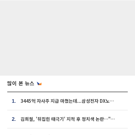
많이 본 뉴스
3445억 자사주 지급 마쳤는데...삼성전자 DX노조, 뒤늦은 '떼쓰기 집회'
1.
김희철, '뒤집힌 태극기' 지적 후 정치색 논란…"좌우 떠나 우리나라 국기"
2.