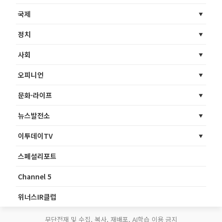
국제
정치
사회
오피니언
문화·라이프
뉴스발전소
이투데이TV
스페셜리포트
Channel 5
위너스IR클럽
무단전재 및 수집, 복사, 재배포, AI학습 이용 금지