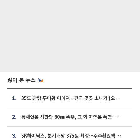
많이 본 뉴스
35도 안팎 무더위 이어져…전국 곳곳 소나기 [오늘 날씨]
1.
동해안은 시간당 80㎜ 폭우, 그 외 지역은 폭염…‘극과 극 날씨’
2.
SK하이닉스, 분기배당 375원 확정…주주환원책 9월로 앞당겨 발표
3.