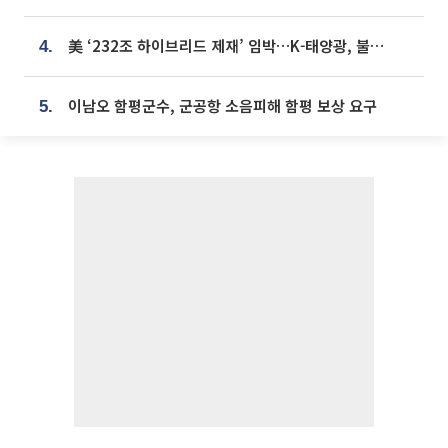
美 ‘232조 하이브리드 제재’ 임박…K-태양광, 불확실성 털고 날개 다나
4.
이남오 함평군수, 군공항 소음피해 함평 보상 요구
5.