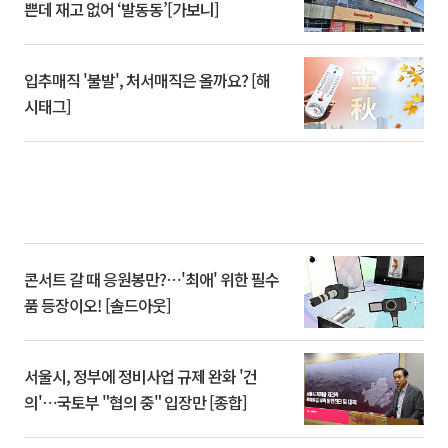
쁜데 재고 없어 ‘발동동’[가보니]
입추매직 '불발', 처서매직은 올까요? [해
시태그]
콘서트 갈 때 응원봉만?⋯'최애' 위한 필수
품 등장이오! [솔드아웃]
서울시, 정부에 정비사업 규제 완화 '건
의'⋯국토부 "협의 중" 입장만 [종합]