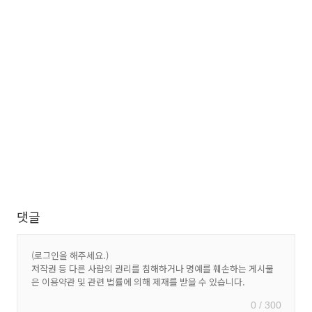
댓글
0 / 300