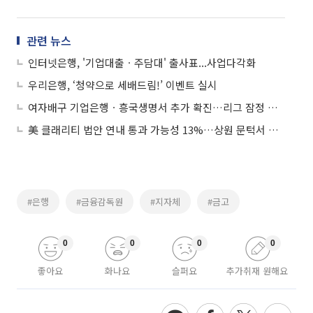
관련 뉴스
인터넷은행, '기업대출ㆍ주담대' 출사표...사업다각화
우리은행, ‘청약으로 세배드림!’ 이벤트 실시
여자배구 기업은행ㆍ흥국생명서 추가 확진…리그 잠정 중단
美 클래리티 법안 연내 통과 가능성 13%…상원 문턱서 제동
#은행
#금융감독원
#지자체
#금고
0
0
0
0
좋아요
화나요
슬퍼요
추가취재 원해요