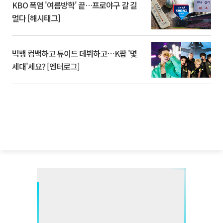
KBO 폭염 '여름방학' 끝…프로야구 갈 길
멀다 [해시태그]
빅뱅 컴백하고 튜이드 데뷔하고⋯K팝 '몇
세대'세요? [엔터로그]