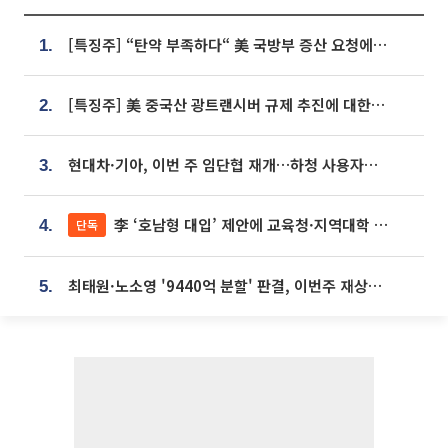
[특징주] “탄약 부족하다“ 美 국방부 증산 요청에⋯국내 방산주 급등세
1.
[특징주] 美 중국산 광트랜시버 규제 추진에 대한광통신 등 광통신株 강세
2.
현대차·기아, 이번 주 임단협 재개…하청 사용자성 재심도 ‘변수’
3.
李 ‘호남형 대입’ 제안에 교육청·지역대학 서·논술형 입시 연계 '착수'
단독
4.
최태원·노소영 '9440억 분할' 판결, 이번주 재상고 여부 주목
5.