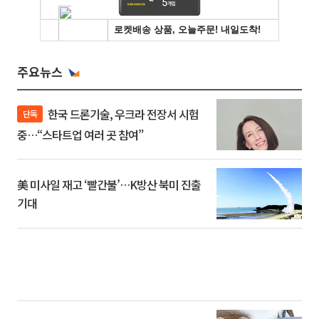
주요뉴스
한국 드론기술, 우크라 전장서 시험
단독
중…“스타트업 여러 곳 참여”
美 미사일 재고 ‘빨간불’…K방산 북미 진출
기대