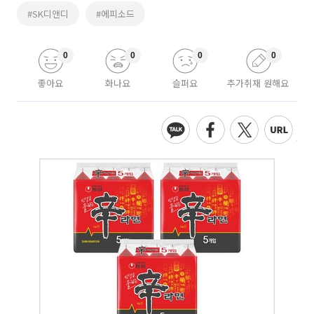
#SK디앤디
#에피소드
0
0
0
0
좋아요
화나요
슬퍼요
추가취재 원해요