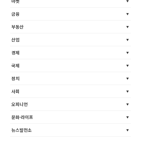
마켓
금융
부동산
산업
경제
국제
정치
사회
오피니언
문화·라이프
뉴스발전소