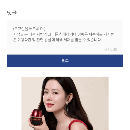
댓글
0 / 300