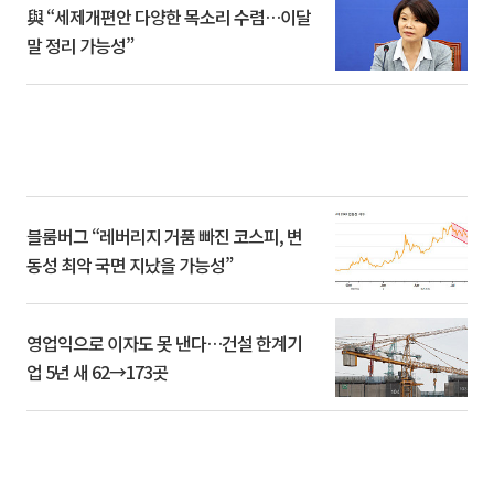
與 “세제개편안 다양한 목소리 수렴…이달
말 정리 가능성”
블룸버그 “레버리지 거품 빠진 코스피, 변
동성 최악 국면 지났을 가능성”
영업익으로 이자도 못 낸다…건설 한계기
업 5년 새 62→173곳