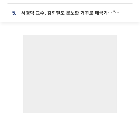
서경덕 교수, 김희철도 분노한 거꾸로 태극기⋯"엉터리는 아냐, 아쉬울 뿐"
5.