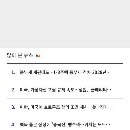
많이 본 뉴스
종부세 개편에도…1·3주택 종부세 격차 2028년부터 확대
1.
미국, 가상자산 포괄 규제 속도…상원, ‘클래리티법’ 9월 절차투표 추진
2.
이란, 미국에 호르무즈 합의 조건 제시…美 “경기 아직 안 끝나” [종합]
3.
맥북 품은 삼성에 ‘중국산’ 맹추격⋯커지는 노트북 OLED 시장
4.