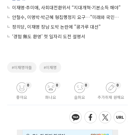
이재명·추미애, 사회대전환위서 “지대개혁·기본소득 해야”
안철수, 이명박·박근혜 형집행정지 요구…"미래와 국민통합 얘기해야"
정의당, 이재명 장남 도박 논란에 "콩가루 대선"
‘경험 無도 환영’ 첫 일자리 도전 설명서
#이재명아들
#이재명
0
0
0
0
좋아요
화나요
슬퍼요
추가취재 원해요