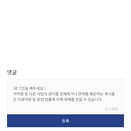
댓글
0 / 300