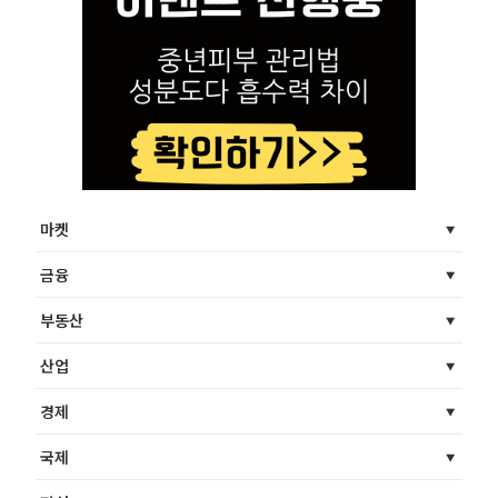
마켓
금융
부동산
산업
경제
국제