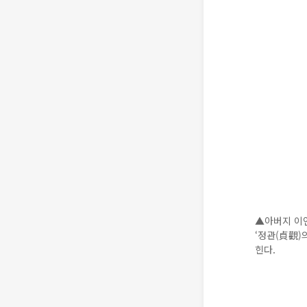
▲아버지 이연
‘정관(貞觀)
힌다.