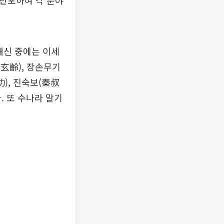
 반포하여 각 분야
대신 중에는 이세
玄齡), 장손무기
), 진숙보(秦叔
. 또 수나라 말기