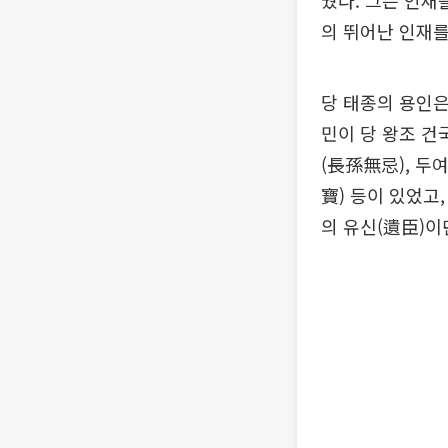
웠다. 그는 인재
의 뛰어난 인재를
당 태종의 용인은
민이 당 왕조 건
(長孫無忌), 두
寶) 등이 있었고
의 유신(遺臣)이