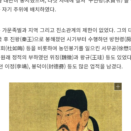
를 대단히 중시했으며, 다섯 차례에 걸쳐 ‘구현령(求賢令)’을
 자기 주위에 배치하였다.
 가문족벌과 지역 그리고 친소관계의 제한이 없었다. 그의 
국 후 진왕(秦王)으로 봉해졌던 시기부터 수행하던 방현령(房
여회(杜如晦) 등을 비롯하여 농민봉기를 일으킨 서무공(徐懋功
, 원래 정적의 부하였던 위징(魏徵)과 왕규(王珪) 등도 있었다
던 이정(李靖), 봉덕이(封德彛) 등도 많은 업적을 남겼다.