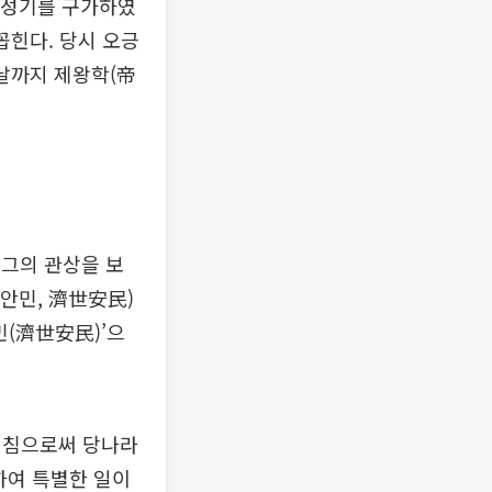
전성기를 구가하였
꼽힌다. 당시 오긍
늘날까지 제왕학(帝
 그의 관상을 보
안민, 濟世安民)
민(濟世安民)’으
떨침으로써 당나라
하여 특별한 일이