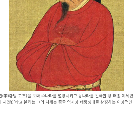
(李淵·당 고조)을 도와 수나라를 멸망시키고 당나라를 건국한 당 태종 이세민
의 치(治)’라고 불리는 그의 치세는 중국 역사상 태평성대를 상징하는 이상적인