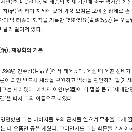
세민(李世民)이다. 당 태종의 치세 기간에 중국 역사상 최
)의 치(治)’라 하여 치세에 있어 가장 모범을 보여준 황제로 손
관이 당 태종의 행적을 기록한 ‘정관정요(貞觀政要)’는 오
 널리 알려져 있다.
(治), 제왕학의 기본
 598년 간쑤성(甘肅省)에서 태어났다. 어릴 때 어떤 선비가
어른이 되면 반드시 세상을 구원하고 백성을 편안하게 할(제세
고는 사라졌다. 아버지 이연(李淵)이 이 말을 듣고 ‘제세안
民)’을 따서 그의 이름으로 하였다.
 명민했던 그는 아버지를 도와 군사를 일으켜 무용을 크게 
는 데 으뜸인 공을 세웠다. 그러면서도 그는 학문을 가까이