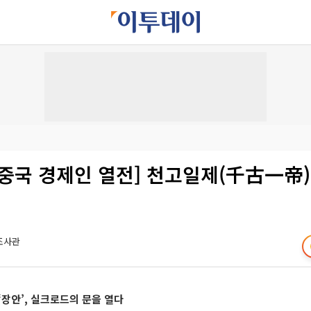
중국 경제인 열전] 천고일제(千古一帝),
조사관
‘장안’, 실크로드의 문을 열다