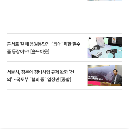
콘서트 갈 때 응원봉만?⋯'최애' 위한 필수
품 등장이오! [솔드아웃]
서울시, 정부에 정비사업 규제 완화 '건
의'⋯국토부 "협의 중" 입장만 [종합]