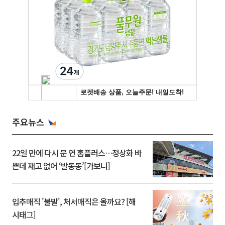
주요뉴스
22일 만에 다시 문 연 홈플러스…정상화 바
쁜데 재고 없어 ‘발동동’[가보니]
입추매직 '불발', 처서매직은 올까요? [해
시태그]