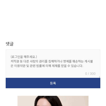
댓글
0 / 300