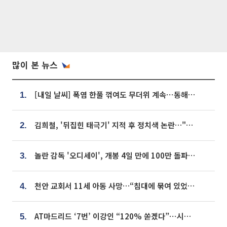
많이 본 뉴스
[내일 날씨] 폭염 한풀 꺾여도 무더위 계속⋯동해안 이틀 연속 비
1.
김희철, '뒤집힌 태극기' 지적 후 정치색 논란…"좌우 떠나 우리나라 국기"
2.
놀란 감독 '오디세이', 개봉 4일 만에 100만 돌파⋯'왕사남' 보다 빠르다
3.
천안 교회서 11세 아동 사망…“침대에 묶여 있었다” 진술 확보
4.
AT마드리드 ‘7번’ 이강인 “120% 쏟겠다”⋯시메오네 감독 “필요한 선수”
5.