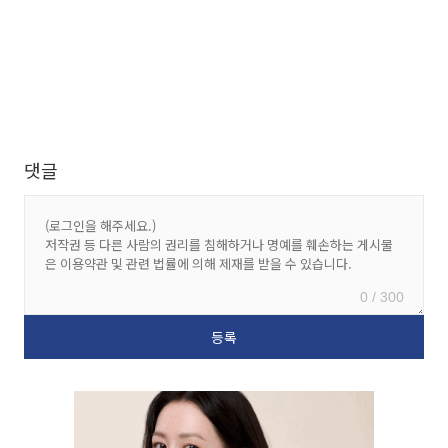
댓글
0 / 300