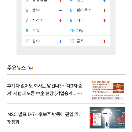
주요뉴스
후계자 없어도 회사는 남긴다?…‘제3자 승
계’ 시험대 오른 中企 현장 [기업승계 대전
환]
MSCI 발표 D-7…후보주 반등에 편입 기대
재점화