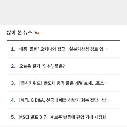
많이 본 뉴스
태풍 '돌핀' 오키나와 접근…일본기상청 경로 업데이트
1.
오늘은 절기 '입추', 뜻은?
2.
[증시키워드] 반도체 충격 뚫은 개별 호재...포스코퓨처엠·에코프로·한화솔루션 '눈길'
3.
iM "LIG D&A, 천궁-II 매출 하반기 회복 전망…방산 톱픽 유지"
4.
MSCI 발표 D-7…후보주 반등에 편입 기대 재점화
5.