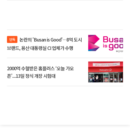
논란의 'Busan is Good'…8억 도시
단독
브랜드, 용산 대통령실 CI 업체가 수행
2000억 수혈받은 홈플러스 ‘오늘 가오
픈’...13일 정식 개장 시험대