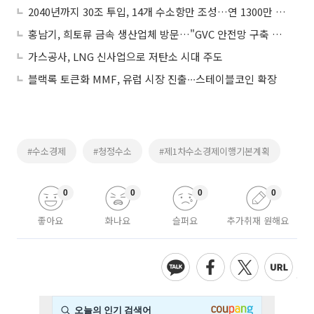
2040년까지 30조 투입, 14개 수소항만 조성…연 1300만 톤 수소 공급
홍남기, 희토류 금속 생산업체 방문…"GVC 안전망 구축 매진"
가스공사, LNG 신사업으로 저탄소 시대 주도
블랙록 토큰화 MMF, 유럽 시장 진출∙∙∙스테이블코인 확장
#수소경제
#청정수소
#제1차수소경제이행기본계획
0
0
0
0
좋아요
화나요
슬퍼요
추가취재 원해요