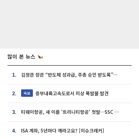
많이 본 뉴스
김정관 장관 “반도체 성과급, 주총 승인 받도록”…상법·자본시장법 개정 시사
1.
중부내륙고속도로서 미상 폭발물 발견
속보
2.
티웨이항공, 새 이름 '트리니티항공' 첫발…SSC 전략 본격화
3.
ISA 계좌, 5년마다 깨라고요? [이슈크래커]
4.