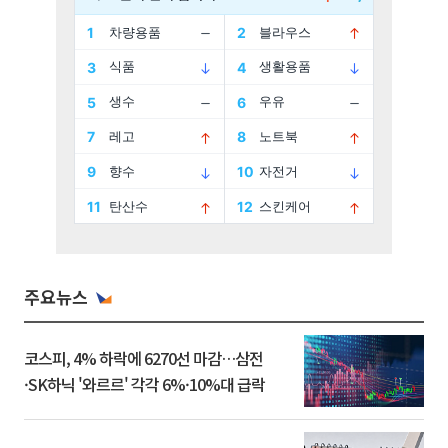
주요뉴스
코스피, 4% 하락에 6270선 마감…삼전
·SK하닉 '와르르' 각각 6%·10%대 급락