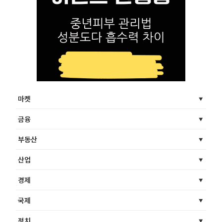
마켓
금융
부동산
산업
경제
국제
정치