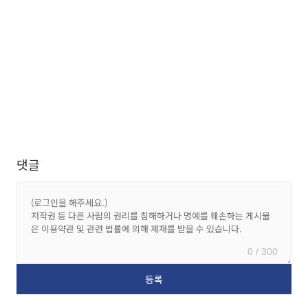
댓글
0 / 300