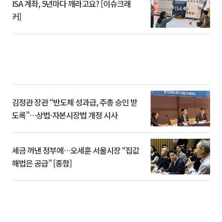
ISA 계좌, 5년마다 깨라고요? [이슈크래
커]
김정관 장관 “반도체 성과급, 주총 승인 받
도록”…상법·자본시장법 개정 시사
세금 꺼낸 정부에…오세훈 서울시장 “집값
해법은 공급” [종합]