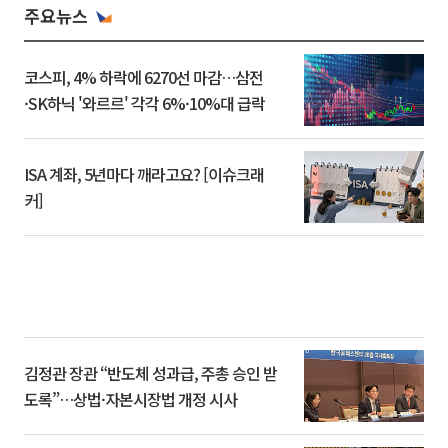
주요뉴스
코스피, 4% 하락에 6270선 마감…삼전
·SK하닉 '와르르' 각각 6%·10%대 급락
ISA 계좌, 5년마다 깨라고요? [이슈크래
커]
김정관 장관 “반도체 성과급, 주총 승인 받
도록”…상법·자본시장법 개정 시사