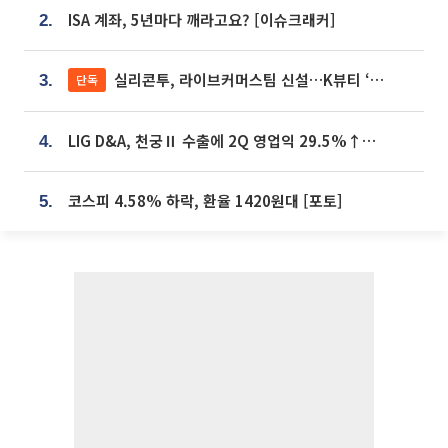
ISA 계좌, 5년마다 깨라고요? [이슈크래커]
2.
실리콘투, 라이브커머스팀 신설…K뷰티 ‘글로벌 판매망’ 확대[K뷰티 라방戰]
단독
3.
LIG D&A, 천궁Ⅱ 수출에 2Q 영업익 29.5%↑…수주잔고 24.6조 [종합]
4.
코스피 4.58% 하락, 환율 1420원대 [포토]
5.