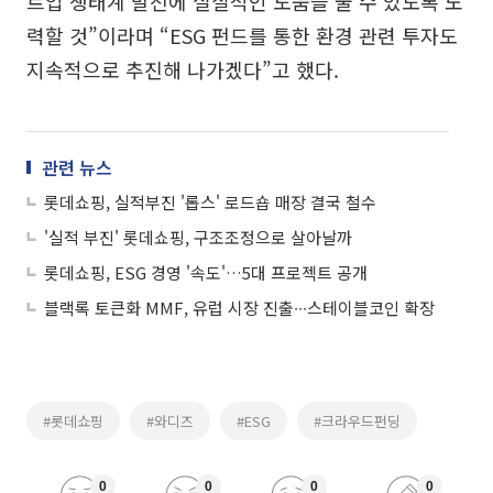
트업 생태계 발전에 실질적인 도움을 줄 수 있도록 노
력할 것”이라며 “ESG 펀드를 통한 환경 관련 투자도
지속적으로 추진해 나가겠다”고 했다.
관련 뉴스
롯데쇼핑, 실적부진 '롭스' 로드숍 매장 결국 철수
'실적 부진' 롯데쇼핑, 구조조정으로 살아날까
롯데쇼핑, ESG 경영 '속도'…5대 프로젝트 공개
블랙록 토큰화 MMF, 유럽 시장 진출∙∙∙스테이블코인 확장
#롯데쇼핑
#와디즈
#ESG
#크라우드펀딩
0
0
0
0