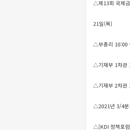
△제13회 국제
21일(목)
△부총리 10:00
△기재부 1차관 1
△기재부 2차관 1
△2021년 3/
△[KDI 정책포