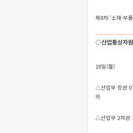
제8차 ‘소재·부
◇산업통상자
18일(월)
△산업부 장관 0
의
△산업부 2차관 