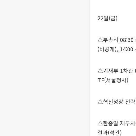
22일(금)
△부총리 08:3
(비공개), 14:
△기재부 1차관 
TF(서울청사)
△혁신성장 전략점
△한중일 재무차관
결과(석간)