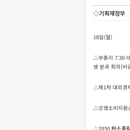
◇기획재정부
18일(월)
△부총리 7:30
생 분과 회의(비
△제1차 대외경
△상생소비지원금
△2050
탄소중