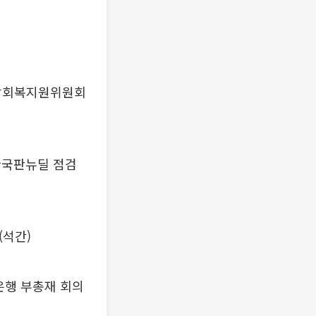
 일상회복지원위원회
한국판뉴딜 점검
(석간)
은행 부총재 회의