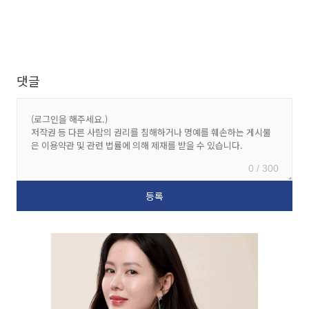
댓글
0 / 300