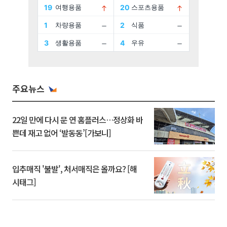
주요뉴스
22일 만에 다시 문 연 홈플러스…정상화 바
쁜데 재고 없어 ‘발동동’[가보니]
입추매직 '불발', 처서매직은 올까요? [해
시태그]