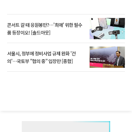
콘서트 갈 때 응원봉만?⋯'최애' 위한 필수
품 등장이오! [솔드아웃]
서울시, 정부에 정비사업 규제 완화 '건
의'⋯국토부 "협의 중" 입장만 [종합]