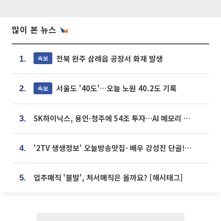
많이 본 뉴스
전북 완주 삼례읍 공장서 화재 발생
속보
1.
서울도 '40도'…오늘 노원 40.2도 기록
속보
2.
SK하이닉스, 용인·청주에 54조 투자…AI 메모리 생산기지 키운다
3.
'2TV 생생정보' 오늘방송맛집- 배우 강성진 단골! 쌀국수ㆍ푸팟퐁 커리 맛집 '블○○○'
4.
입추매직 '불발', 처서매직은 올까요? [해시태그]
5.