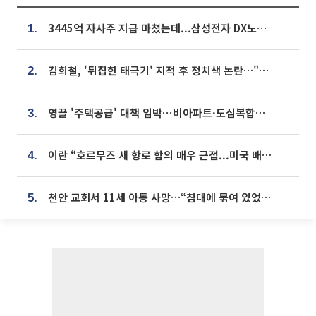
3445억 자사주 지급 마쳤는데...삼성전자 DX노조, 뒤늦은 '떼쓰기 집회'
1.
김희철, '뒤집힌 태극기' 지적 후 정치색 논란…"좌우 떠나 우리나라 국기"
2.
영끌 '주택공급' 대책 임박⋯비아파트·도심복합까지 총동원
3.
이란 “호르무즈 새 항로 합의 매우 근접...미국 배상 먼저”
4.
천안 교회서 11세 아동 사망…“침대에 묶여 있었다” 진술 확보
5.