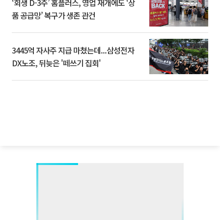
‘회생 D-3주’ 홈플러스, 영업 재개에도 ‘상
품 공급망’ 복구가 생존 관건
3445억 자사주 지급 마쳤는데...삼성전자
DX노조, 뒤늦은 '떼쓰기 집회'