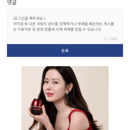
댓글
0 / 300