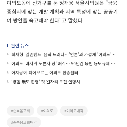
여의도동에 선거구를 둔 정재웅 서울시의원은 "금융
중심지에 맞는 개발 계획과 지역 특성에 맞는 공공기
여 방안을 숙고해야 한다"고 말했다
관련 뉴스
최재형 '열린캠프' 윤곽 드러나…'언론'과 가깝게 '여의도' 둥지
여의도 '마지막 노른자 땅' 매각… 50년간 묶인 용도규제 풀릴까
아지랑이 피어오르는 여의도 환승센터
‘경험 無도 환영’ 첫 일자리 도전 설명서
#순복음교회
#여의도
#여의도매각
#순복음교회매각