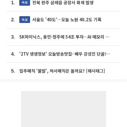
전북 완주 삼례읍 공장서 화재 발생
속보
1.
서울도 '40도'…오늘 노원 40.2도 기록
속보
2.
SK하이닉스, 용인·청주에 54조 투자…AI 메모리 생산기지 키운다
3.
'2TV 생생정보' 오늘방송맛집- 배우 강성진 단골! 쌀국수ㆍ푸팟퐁 커리 맛집 '블○○○'
4.
입추매직 '불발', 처서매직은 올까요? [해시태그]
5.