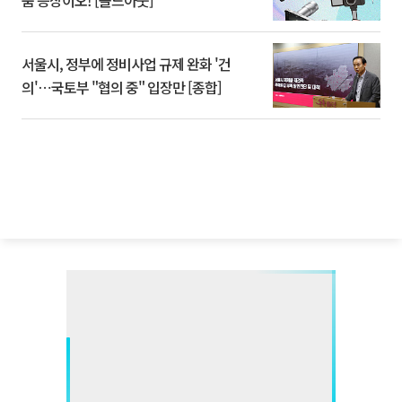
품 등장이오! [솔드아웃]
서울시, 정부에 정비사업 규제 완화 '건
의'⋯국토부 "협의 중" 입장만 [종합]