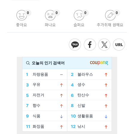
0
0
0
0
좋아요
화나요
슬퍼요
추가취재 원해요