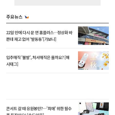
주요뉴스
22일 만에 다시 문 연 홈플러스…정상화 바
쁜데 재고 없어 ‘발동동’[가보니]
입추매직 '불발', 처서매직은 올까요? [해
시태그]
콘서트 갈 때 응원봉만?⋯'최애' 위한 필수