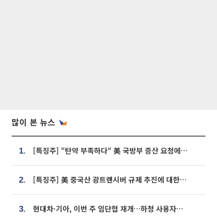
많이 본 뉴스
[특징주] “탄약 부족하다“ 美 국방부 증산 요청에⋯국내 방산주 급등세
1.
[특징주] 美 중국산 광트랜시버 규제 추진에 대한광통신 등 광통신株 강세
2.
현대차·기아, 이번 주 임단협 재개…하청 사용자성 재심도 ‘변수’
3.