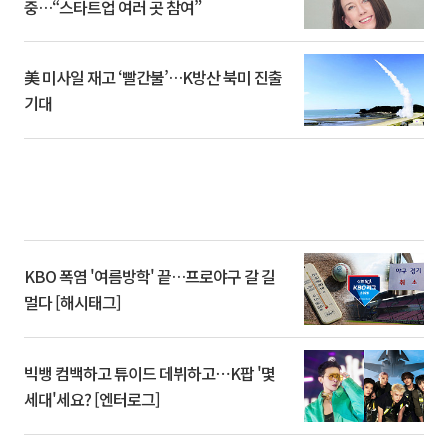
중…“스타트업 여러 곳 참여”
美 미사일 재고 ‘빨간불’…K방산 북미 진출
기대
KBO 폭염 '여름방학' 끝…프로야구 갈 길
멀다 [해시태그]
빅뱅 컴백하고 튜이드 데뷔하고⋯K팝 '몇
세대'세요? [엔터로그]