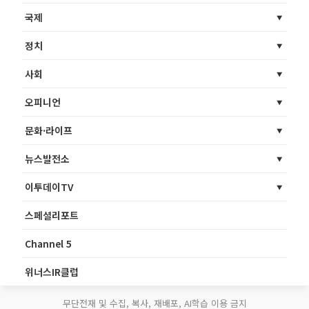
국제
정치
사회
오피니언
문화·라이프
뉴스발전소
이투데이TV
스페셜리포트
Channel 5
위너스IR클럽
무단전재 및 수집, 복사, 재배포, AI학습 이용 금지