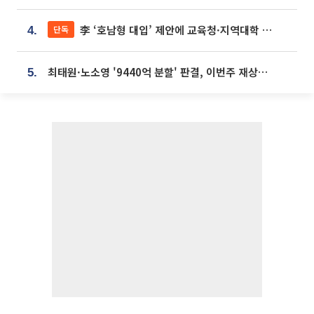
李 ‘호남형 대입’ 제안에 교육청·지역대학 서·논술형 입시 연계 '착수'
단독
4.
최태원·노소영 '9440억 분할' 판결, 이번주 재상고 여부 주목
5.