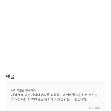
댓글
0 / 300