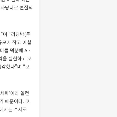
 사냥터로 변질되
다”며 “리딩방(투
규모가 작고 어설
미들 덕분에 Aㆍ
이익을 실현하고 코
생각했다”며 “코
‘세력’이라 일컫
기 때문이다. 코
방에서는 수시로