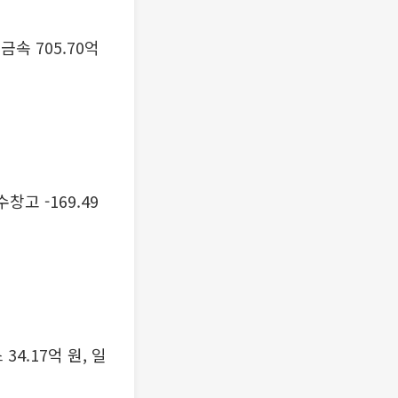
및금속 705.70억
수창고 -169.49
34.17억 원, 일