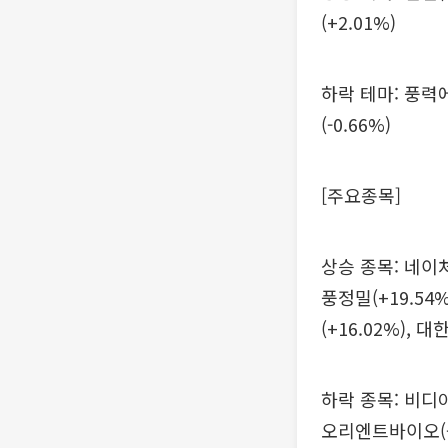
(+2.01%)
하락 테마: 풍력에너지
(-0.66%)
[주요종목]
상승 종목: 네이처셀(
풍정밀(+19.54
(+16.02%), 대
하락 종목: 비디아이(
오리엔트바이오(-1