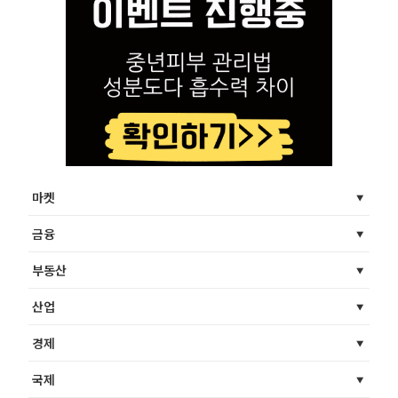
마켓
금융
부동산
산업
경제
국제