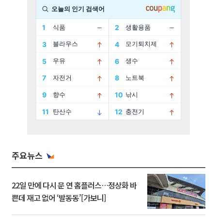
주요뉴스
22일 만에 다시 문 연 홈플러스…정상화 바
쁜데 재고 없어 ‘발동동’[가보니]