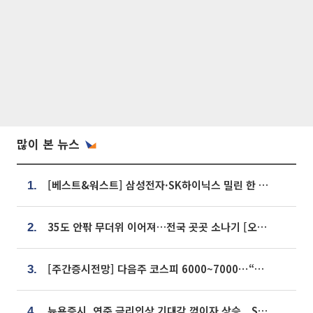
많이 본 뉴스
[베스트&워스트] 삼성전자·SK하이닉스 밀린 한 주…상상인증권은 85% 급등
1.
35도 안팎 무더위 이어져…전국 곳곳 소나기 [오늘 날씨]
2.
[주간증시전망] 다음주 코스피 6000~7000⋯“外人 수급은 정책이 변수”
3.
뉴욕증시, 연준 금리인상 기대감 꺾이자 상승...S&P500 사상 최고치 [종합]
4.