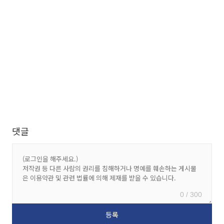
댓글
0 / 300