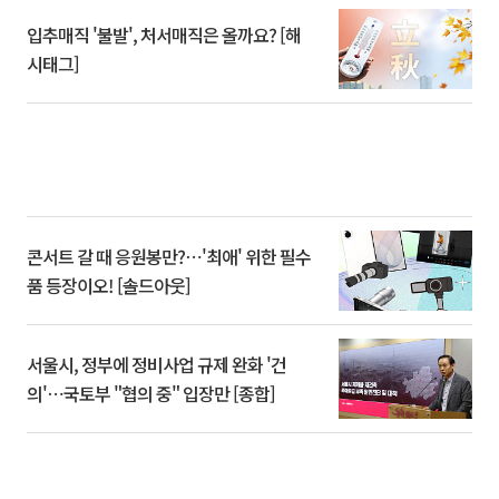
입추매직 '불발', 처서매직은 올까요? [해
시태그]
콘서트 갈 때 응원봉만?⋯'최애' 위한 필수
품 등장이오! [솔드아웃]
서울시, 정부에 정비사업 규제 완화 '건
의'⋯국토부 "협의 중" 입장만 [종합]