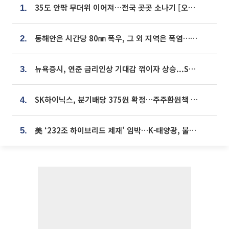
35도 안팎 무더위 이어져…전국 곳곳 소나기 [오늘 날씨]
1.
동해안은 시간당 80㎜ 폭우, 그 외 지역은 폭염…‘극과 극 날씨’
2.
뉴욕증시, 연준 금리인상 기대감 꺾이자 상승...S&P500 사상 최고치 [종합]
3.
SK하이닉스, 분기배당 375원 확정…주주환원책 9월로 앞당겨 발표
4.
美 ‘232조 하이브리드 제재’ 임박…K-태양광, 불확실성 털고 날개 다나
5.