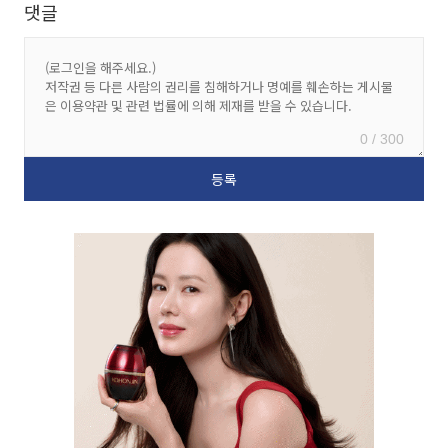
댓글
0 / 300