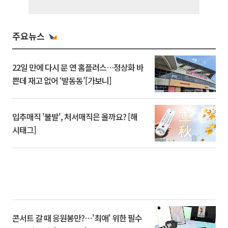
주요뉴스
22일 만에 다시 문 연 홈플러스…정상화 바
쁜데 재고 없어 ‘발동동’[가보니]
입추매직 '불발', 처서매직은 올까요? [해
시태그]
콘서트 갈 때 응원봉만?⋯'최애' 위한 필수