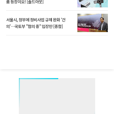
품 등장이오! [솔드아웃]
서울시, 정부에 정비사업 규제 완화 '건
의'⋯국토부 "협의 중" 입장만 [종합]