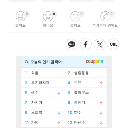
0
0
0
0
좋아요
화나요
슬퍼요
추가취재 원해요