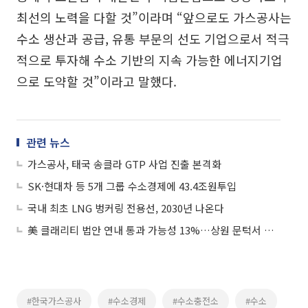
최선의 노력을 다할 것”이라며 “앞으로도 가스공사는
수소 생산과 공급, 유통 부문의 선도 기업으로서 적극
적으로 투자해 수소 기반의 지속 가능한 에너지기업
으로 도약할 것”이라고 말했다.
관련 뉴스
가스공사, 태국 송클라 GTP 사업 진출 본격화
SK·현대차 등 5개 그룹 수소경제에 43.4조원투입
국내 최초 LNG 벙커링 전용선, 2030년 나온다
美 클래리티 법안 연내 통과 가능성 13%…상원 문턱서 제동
#한국가스공사
#수소경제
#수소충전소
#수소