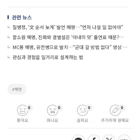
관련 뉴스
질병청, ‘文 순서 늦게’ 발언 해명…“먼저 나설 일 없어야”
함소원 해명, 진화와 결별설은 ‘아내의 맛’ 출연료 때문?…“말도 안 된다”
MC몽 해명, 유전병으로 발치…“군대 갈 방법 없다” 영상 삭제된 이유
관심과 경험을 일거리로 설계하는 법
#해명
0
0
0
0
좋아요
화나요
슬퍼요
추가취재 원해요