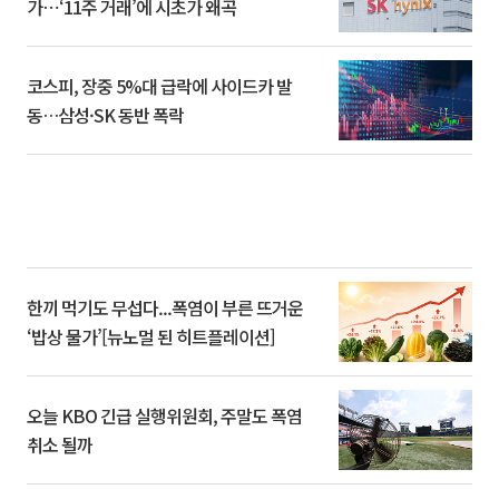
가⋯‘11주 거래’에 시초가 왜곡
코스피, 장중 5%대 급락에 사이드카 발
동…삼성·SK 동반 폭락
한끼 먹기도 무섭다...폭염이 부른 뜨거운
‘밥상 물가’[뉴노멀 된 히트플레이션]
오늘 KBO 긴급 실행위원회, 주말도 폭염
취소 될까