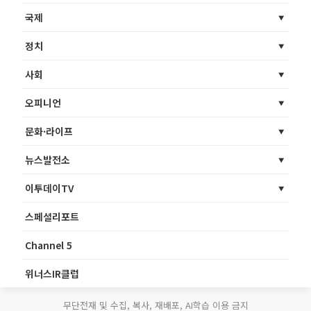
국제
정치
사회
오피니언
문화·라이프
뉴스발전소
이투데이TV
스페셜리포트
Channel 5
위너스IR클럽
무단전재 및 수집, 복사, 재배포, AI학습 이용 금지