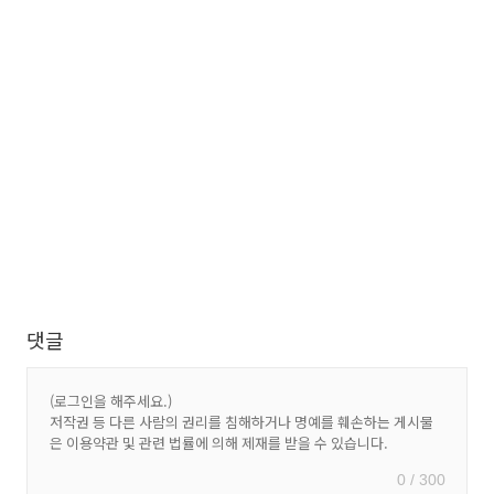
댓글
0 / 300