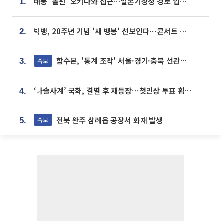
태풍 '돌핀' 오키나와 접근…일본기상청 경로 업데이트
1.
빅뱅, 20주년 기념 '새 뱅봉' 선보인다⋯콘서트 앞두고 팝업 개최
2.
합수본, '통계 조작' 서울·경기·충북 선관위 등 추가 압수수색
속보
3.
‘나솔사계’ 국화, 결별 후 재등장⋯첫인상 투표 휩쓸고 ‘인기녀’ 등극
4.
전북 완주 삼례읍 공장서 화재 발생
속보
5.