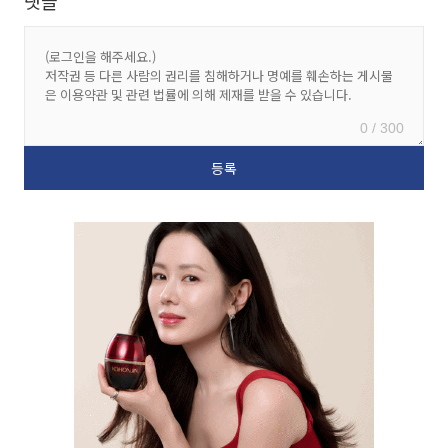
댓글
0 / 300