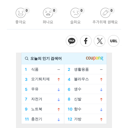
0
0
0
0
좋아요
화나요
슬퍼요
추가취재 원해요