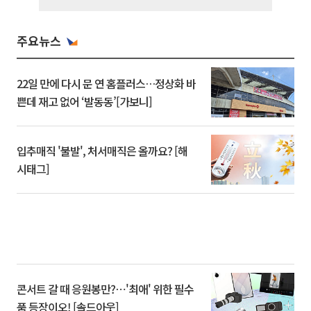
주요뉴스
22일 만에 다시 문 연 홈플러스…정상화 바
쁜데 재고 없어 ‘발동동’[가보니]
입추매직 '불발', 처서매직은 올까요? [해
시태그]
콘서트 갈 때 응원봉만?⋯'최애' 위한 필수
품 등장이오! [솔드아웃]