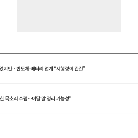
일 벗었지만…반도체·배터리 업계 “시행령이 관건”
한 목소리 수렴…이달 말 정리 가능성”