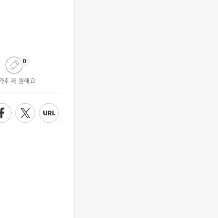
0
가취재 원해요