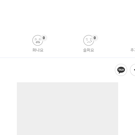
0
0
화나요
슬퍼요
추