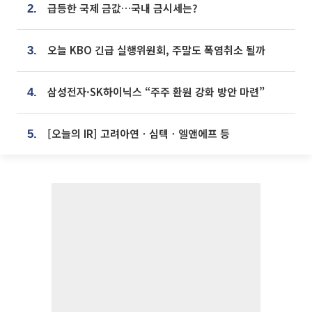
급등한 국제 금값…국내 금시세는?
2.
오늘 KBO 긴급 실행위원회, 주말도 폭염취소 될까
3.
삼성전자·SK하이닉스 “주주 환원 강화 방안 마련”
4.
[오늘의 IR] 고려아연ㆍ심텍ㆍ엘앤에프 등
5.