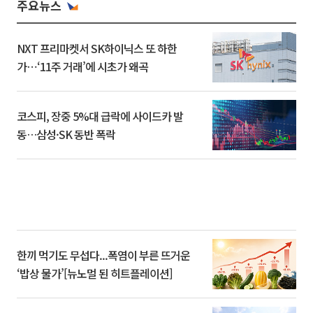
주요뉴스
NXT 프리마켓서 SK하이닉스 또 하한
가⋯‘11주 거래’에 시초가 왜곡
코스피, 장중 5%대 급락에 사이드카 발
동…삼성·SK 동반 폭락
한끼 먹기도 무섭다...폭염이 부른 뜨거운
‘밥상 물가’[뉴노멀 된 히트플레이션]