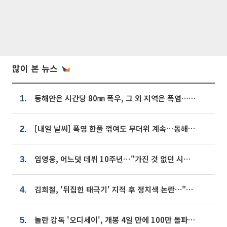
많이 본 뉴스
동해안은 시간당 80㎜ 폭우, 그 외 지역은 폭염…‘극과 극 날씨’
1.
[내일 날씨] 폭염 한풀 꺾여도 무더위 계속⋯동해안 이틀 연속 비
2.
임영웅, 어느덧 데뷔 10주년⋯"가진 것 없던 시절, 내 앞엔 20명의 팬뿐"
3.
김희철, '뒤집힌 태극기' 지적 후 정치색 논란…"좌우 떠나 우리나라 국기"
4.
놀란 감독 '오디세이', 개봉 4일 만에 100만 돌파⋯'왕사남' 보다 빠르다
5.