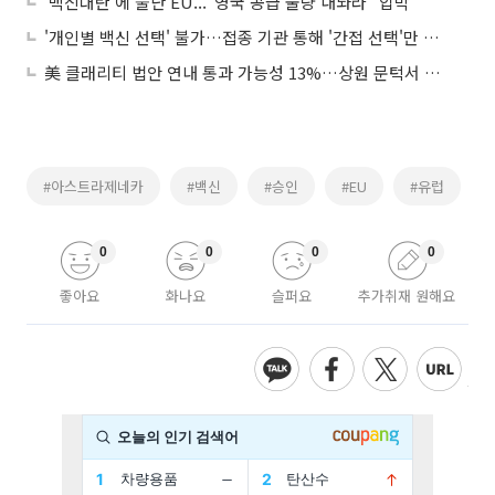
‘백신대란’에 뿔난 EU...“영국 공급 물량 내놔라” 압박
'개인별 백신 선택' 불가…접종 기관 통해 '간접 선택'만 가능
美 클래리티 법안 연내 통과 가능성 13%…상원 문턱서 제동
#아스트라제네카
#백신
#승인
#EU
#유럽
0
0
0
0
좋아요
화나요
슬퍼요
추가취재 원해요