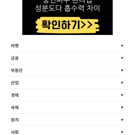
마켓
금융
부동산
산업
경제
국제
정치
사회