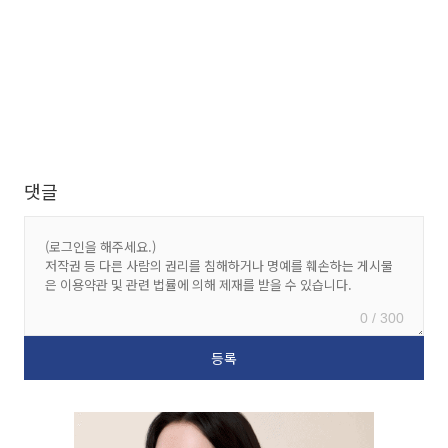
댓글
0 / 300