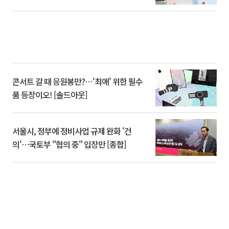
콘서트 갈 때 응원봉만?⋯'최애' 위한 필수
품 등장이오! [솔드아웃]
서울시, 정부에 정비사업 규제 완화 '건
의'⋯국토부 "협의 중" 입장만 [종합]