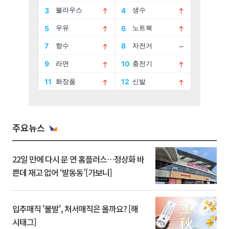
주요뉴스
22일 만에 다시 문 연 홈플러스…정상화 바
쁜데 재고 없어 ‘발동동’[가보니]
입추매직 '불발', 처서매직은 올까요? [해
시태그]