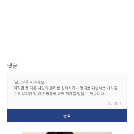
댓글
0 / 300