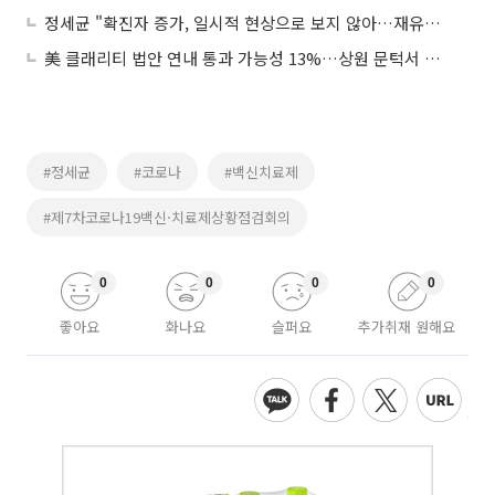
정세균 "확진자 증가, 일시적 현상으로 보지 않아…재유행 우려"
美 클래리티 법안 연내 통과 가능성 13%…상원 문턱서 제동
#정세균
#코로나
#백신치료제
#제7차코로나19백신·치료제상황점검회의
0
0
0
0
좋아요
화나요
슬퍼요
추가취재 원해요