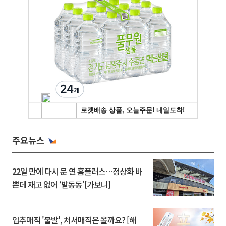
주요뉴스
22일 만에 다시 문 연 홈플러스…정상화 바
쁜데 재고 없어 ‘발동동’[가보니]
입추매직 '불발', 처서매직은 올까요? [해