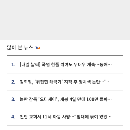
많이 본 뉴스
[내일 날씨] 폭염 한풀 꺾여도 무더위 계속⋯동해안 이틀 연속 비
1.
김희철, '뒤집힌 태극기' 지적 후 정치색 논란…"좌우 떠나 우리나라 국기"
2.
놀란 감독 '오디세이', 개봉 4일 만에 100만 돌파⋯'왕사남' 보다 빠르다
3.
천안 교회서 11세 아동 사망…“침대에 묶여 있었다” 진술 확보
4.