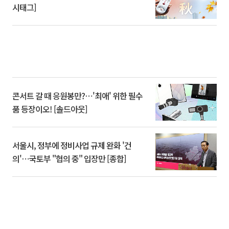
시태그]
콘서트 갈 때 응원봉만?⋯'최애' 위한 필수
품 등장이오! [솔드아웃]
서울시, 정부에 정비사업 규제 완화 '건
의'⋯국토부 "협의 중" 입장만 [종합]