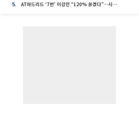
AT마드리드 ‘7번’ 이강인 “120% 쏟겠다”⋯시메오네 감독 “필요한 선수”
5.