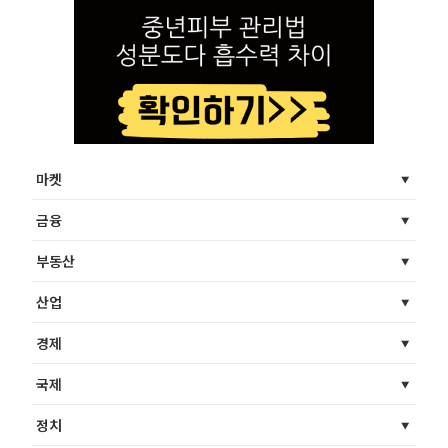
마켓
금융
부동산
산업
경제
국제
정치