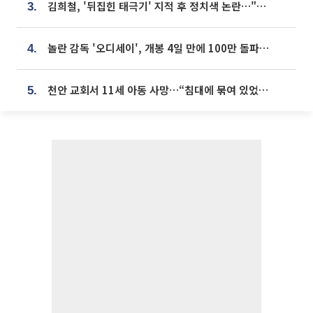
김희철, '뒤집힌 태극기' 지적 후 정치색 논란…"좌우 떠나 우리나라 국기"
3.
놀란 감독 '오디세이', 개봉 4일 만에 100만 돌파⋯'왕사남' 보다 빠르다
4.
천안 교회서 11세 아동 사망…“침대에 묶여 있었다” 진술 확보
5.