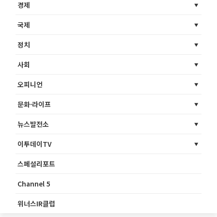
경제
국제
정치
사회
오피니언
문화·라이프
뉴스발전소
이투데이TV
스페셜리포트
Channel 5
위너스IR클럽