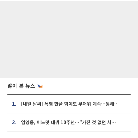
많이 본 뉴스
[내일 날씨] 폭염 한풀 꺾여도 무더위 계속⋯동해안 이틀 연속 비
1.
임영웅, 어느덧 데뷔 10주년⋯"가진 것 없던 시절, 내 앞엔 20명의 팬뿐"
2.