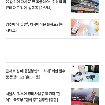
22일 만에 다시 문 연 홈플러스…정상화 바
쁜데 재고 없어 ‘발동동’[가보니]
입추매직 '불발', 처서매직은 올까요? [해
시태그]
콘서트 갈 때 응원봉만?⋯'최애' 위한 필수
품 등장이오! [솔드아웃]
서울시, 정부에 정비사업 규제 완화 '건
의'⋯국토부 "협의 중" 입장만 [종합]