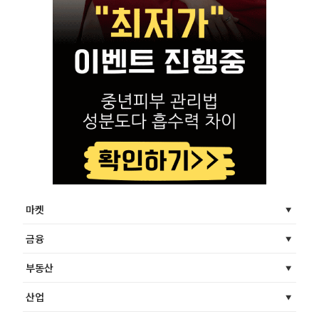
마켓
금융
부동산
산업