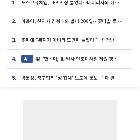
포스코퓨처엠, LFP 시장 뚫었다…배터리사와 대규모 장기 공급 합의
1.
아옳이, 한의사 김형배와 벌써 200일⋯꽃다발 들고 "프러포즈 아냐"
2.
추미애 "복지가 아니라 도민이 늘었다"…재정난 책임론 정면돌파
3.
軍 "한ㆍ미, 北 발사 탄도미사일 제원 정밀분석 중"
속보
4.
박문성, 축구협회 '성 접대' 보도에 분노…"다 말아먹으려고 작정했나"
5.