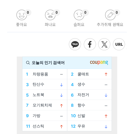
0
0
0
0
좋아요
화나요
슬퍼요
추가취재 원해요