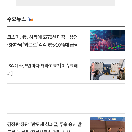
주요뉴스
코스피, 4% 하락에 6270선 마감…삼전
·SK하닉 '와르르' 각각 6%·10%대 급락
ISA 계좌, 5년마다 깨라고요? [이슈크래
커]
김정관 장관 “반도체 성과급, 주총 승인 받
도록”…상법·자본시장법 개정 시사