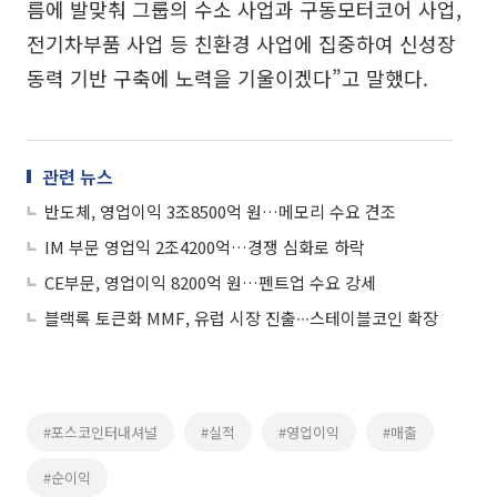
름에 발맞춰 그룹의 수소 사업과 구동모터코어 사업,
전기차부품 사업 등 친환경 사업에 집중하여 신성장
동력 기반 구축에 노력을 기울이겠다”고 말했다.
관련 뉴스
반도체, 영업이익 3조8500억 원…메모리 수요 견조
IM 부문 영업익 2조4200억…경쟁 심화로 하락
CE부문, 영업이익 8200억 원…펜트업 수요 강세
블랙록 토큰화 MMF, 유럽 시장 진출∙∙∙스테이블코인 확장
#포스코인터내셔널
#실적
#영업이익
#매출
#순이익