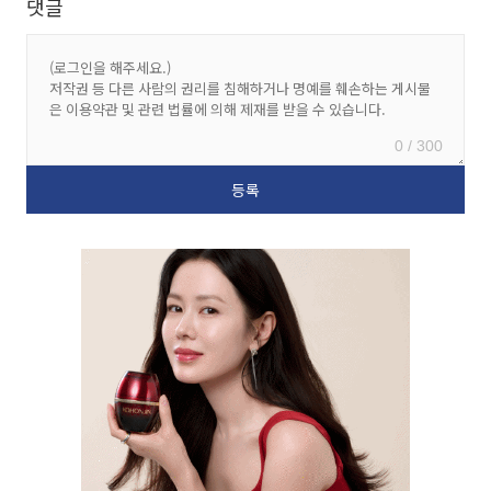
댓글
0 / 300