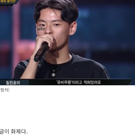
 캡처)
글이 화제다.