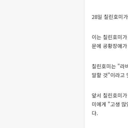
28일 칠린호미가
이는 칠린호미가 
문에 공황장애가 
칠린호미는 "라비
말할 것"이라고 
앞서 칠린호미가 
미에게 "고생 많
다.