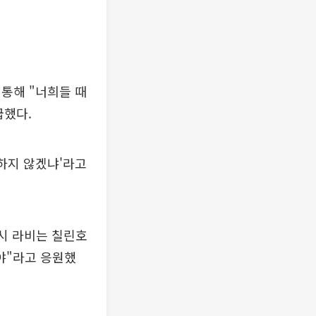
통해 "너희들 때
급했다.
하지 않겠냐'라고
시 라비는 칠린호
고야"라고 응원했