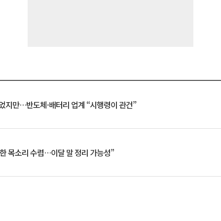
일 벗었지만…반도체·배터리 업계 “시행령이 관건”
한 목소리 수렴…이달 말 정리 가능성”