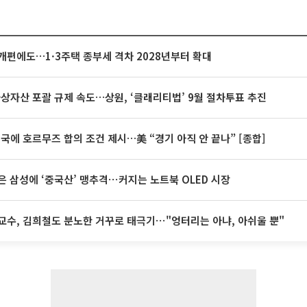
개편에도…1·3주택 종부세 격차 2028년부터 확대
가상자산 포괄 규제 속도…상원, ‘클래리티법’ 9월 절차투표 추진
미국에 호르무즈 합의 조건 제시…美 “경기 아직 안 끝나” [종합]
은 삼성에 ‘중국산’ 맹추격⋯커지는 노트북 OLED 시장
교수, 김희철도 분노한 거꾸로 태극기⋯"엉터리는 아냐, 아쉬울 뿐"