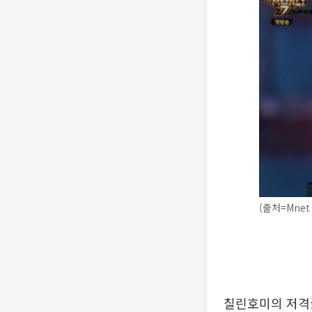
(출처=Mnet
칠린호미의 저격