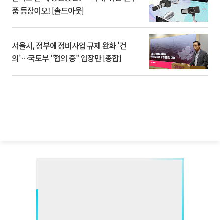
품 등장이오! [솔드아웃]
서울시, 정부에 정비사업 규제 완화 '건
의'⋯국토부 "협의 중" 입장만 [종합]