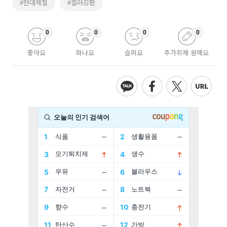
#현대제철
#컬러강판
0
0
0
0
좋아요
화나요
슬퍼요
추가취재 원해요