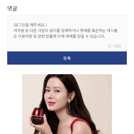
댓글
0 / 300