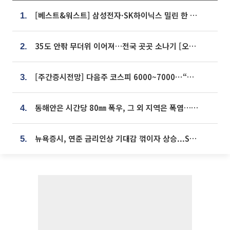
[베스트&워스트] 삼성전자·SK하이닉스 밀린 한 주…상상인증권은 85% 급등
1.
35도 안팎 무더위 이어져…전국 곳곳 소나기 [오늘 날씨]
2.
[주간증시전망] 다음주 코스피 6000~7000⋯“外人 수급은 정책이 변수”
3.
동해안은 시간당 80㎜ 폭우, 그 외 지역은 폭염…‘극과 극 날씨’
4.
뉴욕증시, 연준 금리인상 기대감 꺾이자 상승...S&P500 사상 최고치 [종합]
5.