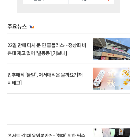
주요뉴스
22일 만에 다시 문 연 홈플러스…정상화 바
쁜데 재고 없어 ‘발동동’[가보니]
입추매직 '불발', 처서매직은 올까요? [해
시태그]
콘서트 갈 때 응원봉만?⋯'최애' 위한 필수