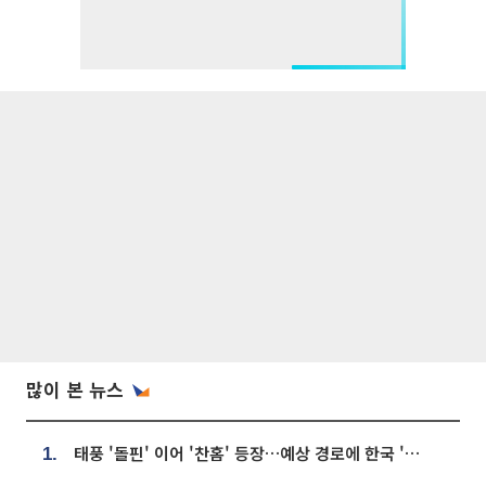
많이 본 뉴스
태풍 '돌핀' 이어 '찬홈' 등장…예상 경로에 한국 '한숨'
1.