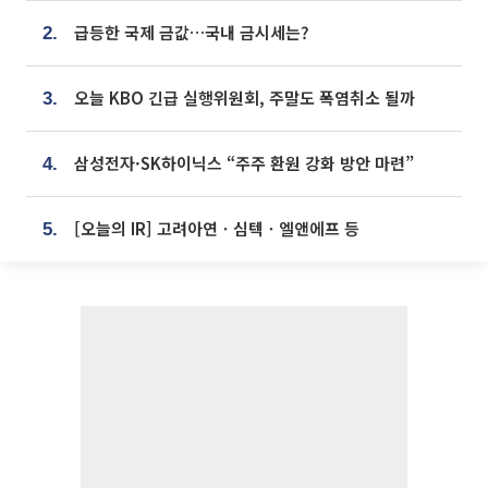
급등한 국제 금값…국내 금시세는?
2.
오늘 KBO 긴급 실행위원회, 주말도 폭염취소 될까
3.
삼성전자·SK하이닉스 “주주 환원 강화 방안 마련”
4.
[오늘의 IR] 고려아연ㆍ심텍ㆍ엘앤에프 등
5.