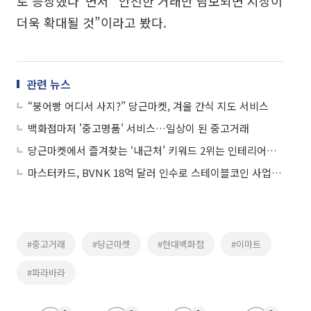
로 등장했다”면서 “안전한 거래만 담보되면 시장이
더욱 확대될 것”이라고 봤다.
관련 뉴스
“붕어빵 어디서 사지?” 당근마켓, 겨울 간식 지도 서비스
백화점마저 '중고명품' 서비스…일상이 된 중고거래
당근마켓에서 즐겨찾는 ‘내근처’ 키워드 2위는 인테리어…1위는?
마스터카드, BVNK 18억 달러 인수로 스테이블코인 사업 본격 확장
#중고거래
#당근마켓
#현대백화점
#이마트
#파라바라