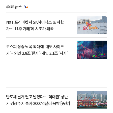
주요뉴스
NXT 프리마켓서 SK하이닉스 또 하한
가⋯‘11주 거래’에 시초가 왜곡
코스피 장중 낙폭 확대에 '매도 사이드
카'…외인 2.8조'팔자'· 개인 3.1조 '사자'
반도체 날개 달고 날았다⋯'역대급' 상반
기 경상수지 흑자 2000억달러 육박 [종합]