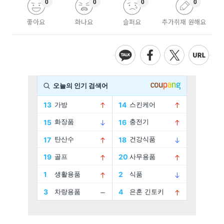
0
0
0
0
좋아요
화나요
슬퍼요
추가취재 원해요