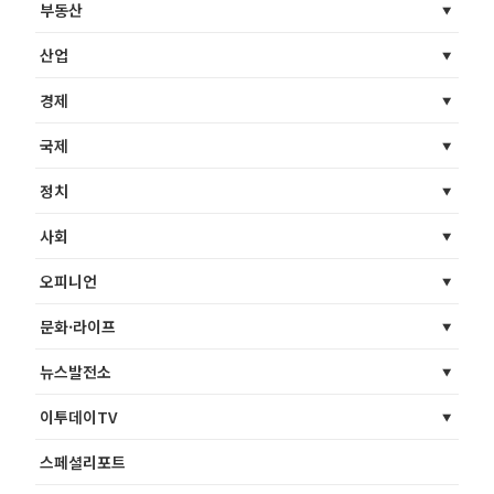
부동산
산업
경제
국제
정치
사회
오피니언
문화·라이프
뉴스발전소
이투데이TV
스페셜리포트