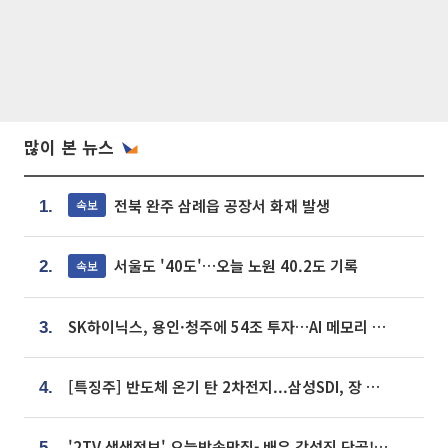
많이 본 뉴스
전북 완주 삼례읍 공장서 화재 발생
속보
1.
서울도 '40도'…오늘 노원 40.2도 기록
속보
2.
SK하이닉스, 용인·청주에 54조 투자…AI 메모리 생산기지 키운다
3.
[특징주] 반도체 온기 탄 2차전지...삼성SDI, 장 초반 7% 넘게 껑충
4.
'2TV 생생정보' 오늘방송맛집- 배우 강성진 단골! 쌀국수ㆍ푸팟퐁 커리 맛집 '블○○○'
5.