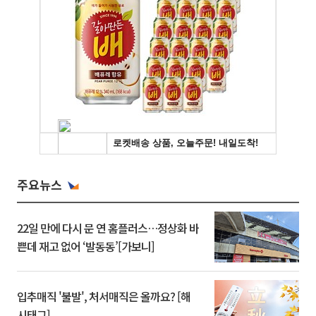
주요뉴스
22일 만에 다시 문 연 홈플러스…정상화 바
쁜데 재고 없어 ‘발동동’[가보니]
입추매직 '불발', 처서매직은 올까요? [해
시태그]