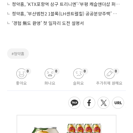
청약홈, ‘KTX포항역 삼구 트리니엔’·‘부평 캐슬앤더샵 퍼스트’ 등 아파트 청약 당첨자 발표
청약홈, ‘부산범천2 1블록(LH센트럴힐) 공공분양주택’ 등 아파트 청약 당첨자 발표
‘경험 無도 환영’ 첫 일자리 도전 설명서
#청약홈
0
0
0
0
좋아요
화나요
슬퍼요
추가취재 원해요