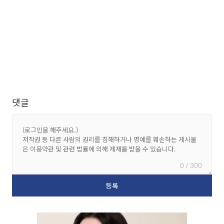
댓글
0 / 300