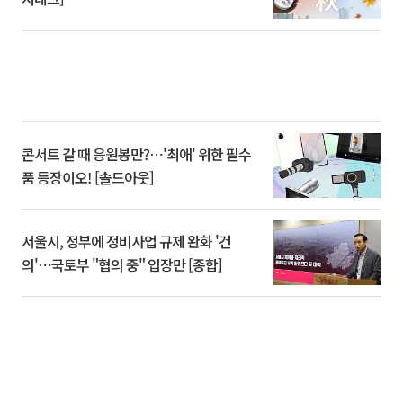
콘서트 갈 때 응원봉만?⋯'최애' 위한 필수
품 등장이오! [솔드아웃]
서울시, 정부에 정비사업 규제 완화 '건
의'⋯국토부 "협의 중" 입장만 [종합]