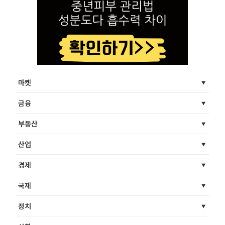
마켓
금융
부동산
산업
경제
국제
정치