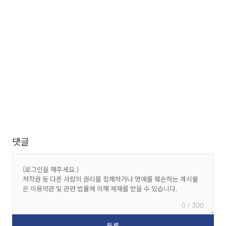
댓글
0 / 300