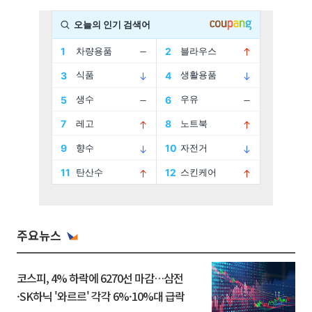
주요뉴스
코스피, 4% 하락에 6270선 마감…삼전
·SK하닉 '와르르' 각각 6%·10%대 급락