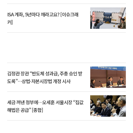
ISA 계좌, 5년마다 깨라고요? [이슈크래
커]
김정관 장관 “반도체 성과급, 주총 승인 받
도록”…상법·자본시장법 개정 시사
세금 꺼낸 정부에…오세훈 서울시장 “집값
해법은 공급” [종합]