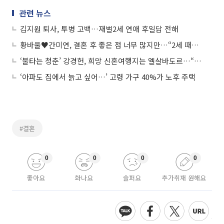
관련 뉴스
김지원 퇴사, 투병 고백…재벌2세 연애 후일담 전해
황바울♥간미연, 결혼 후 좋은 점 너무 많지만…“2세 때문에 고민 많아”
‘불타는 청춘’ 강경헌, 희망 신혼여행지는 엘살바도르…“아직은 결혼 두렵다”
‘아파도 집에서 늙고 싶어…’ 고령 가구 40%가 노후 주택
#결혼
0
0
0
0
좋아요
화나요
슬퍼요
추가취재 원해요