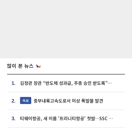
많이 본 뉴스
김정관 장관 “반도체 성과급, 주총 승인 받도록”…상법·자본시장법 개정 시사
1.
중부내륙고속도로서 미상 폭발물 발견
속보
2.
티웨이항공, 새 이름 '트리니티항공' 첫발…SSC 전략 본격화
3.