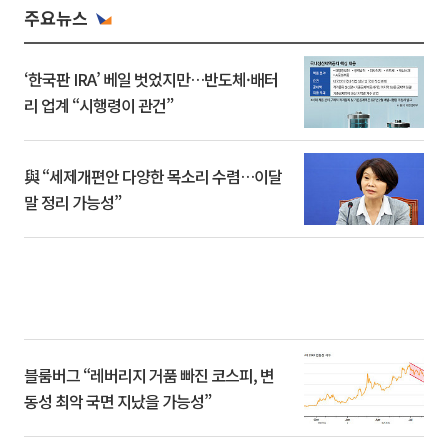
주요뉴스
‘한국판 IRA’ 베일 벗었지만…반도체·배터
리 업계 “시행령이 관건”
與 “세제개편안 다양한 목소리 수렴…이달
말 정리 가능성”
블룸버그 “레버리지 거품 빠진 코스피, 변
동성 최악 국면 지났을 가능성”