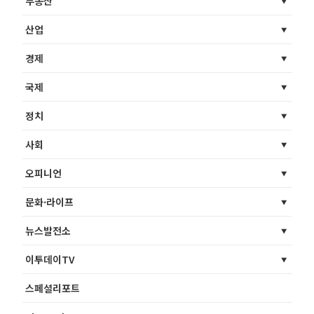
부동산
산업
경제
국제
정치
사회
오피니언
문화·라이프
뉴스발전소
이투데이TV
스페셜리포트