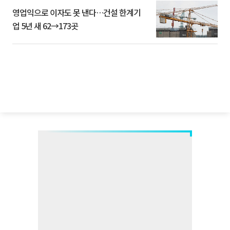
영업익으로 이자도 못 낸다…건설 한계기
업 5년 새 62→173곳