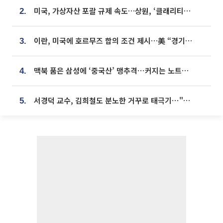
미국, 가상자산 포괄 규제 속도…상원, ‘클래리티법’ 9월 절차투표 추진
2.
이란, 미국에 호르무즈 합의 조건 제시…美 “경기 아직 안 끝나” [종합]
3.
맥북 품은 삼성에 ‘중국산’ 맹추격⋯커지는 노트북 OLED 시장
4.
서경덕 교수, 김희철도 분노한 거꾸로 태극기⋯"엉터리는 아냐, 아쉬울 뿐"
5.