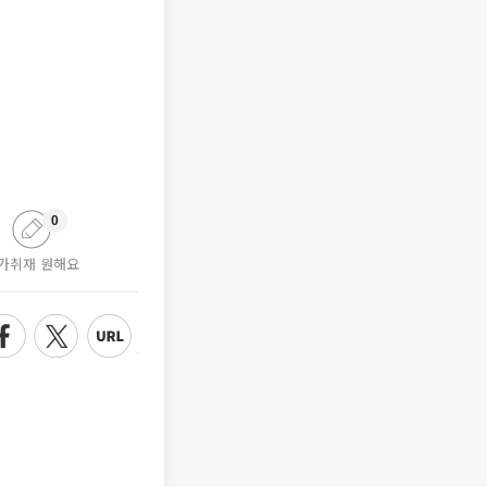
0
가취재 원해요