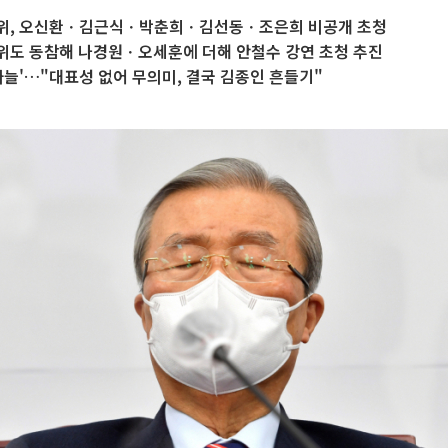
위, 오신환ㆍ김근식ㆍ박춘희ㆍ김선동ㆍ조은희 비공개 초청
위도 동참해 나경원ㆍ오세훈에 더해 안철수 강연 초청 추진
싸늘'…"대표성 없어 무의미, 결국 김종인 흔들기"