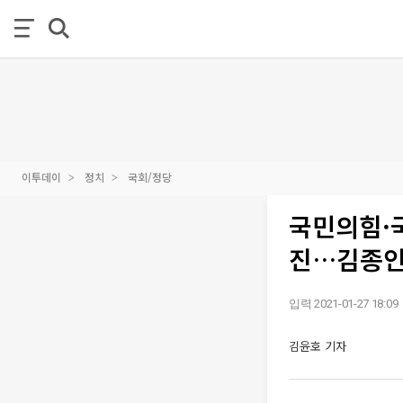
이투데이
정치
국회/정당
국민의힘·국
진…김종인
입력 2021-01-27 18:09
김윤호 기자