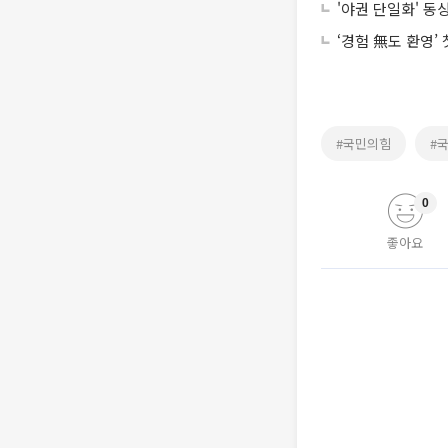
'야권 단일화' 
‘경험 無도 환영’
#국민의힘
#
0
좋아요