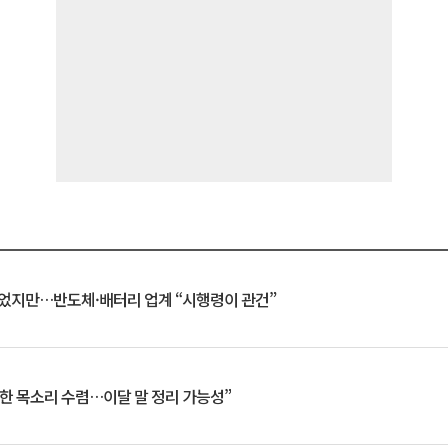
일 벗었지만…반도체·배터리 업계 “시행령이 관건”
한 목소리 수렴…이달 말 정리 가능성”