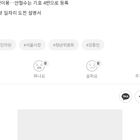
동상이몽…안철수는 기호 4번으로 등록
 첫 일자리 도전 설명서
국민의당
#서울시장
#청년위원회
#김종인
0
0
화나요
슬퍼요
추