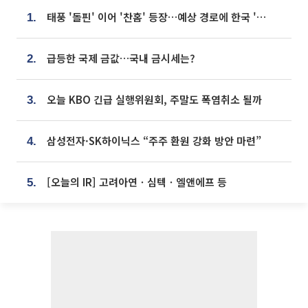
태풍 '돌핀' 이어 '찬홈' 등장…예상 경로에 한국 '한숨'
1.
급등한 국제 금값…국내 금시세는?
2.
오늘 KBO 긴급 실행위원회, 주말도 폭염취소 될까
3.
삼성전자·SK하이닉스 “주주 환원 강화 방안 마련”
4.
[오늘의 IR] 고려아연ㆍ심텍ㆍ엘앤에프 등
5.