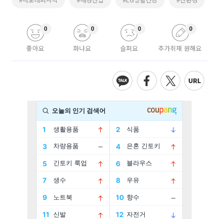
0
0
0
0
좋아요
화나요
슬퍼요
추가취재 원해요