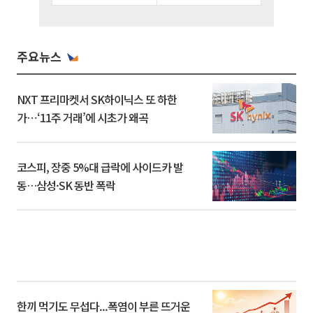
주요뉴스
NXT 프리마켓서 SK하이닉스 또 하한
가⋯‘11주 거래’에 시초가 왜곡
코스피, 장중 5%대 급락에 사이드카 발
동…삼성·SK 동반 폭락
한끼 먹기도 무섭다...폭염이 부른 뜨거운