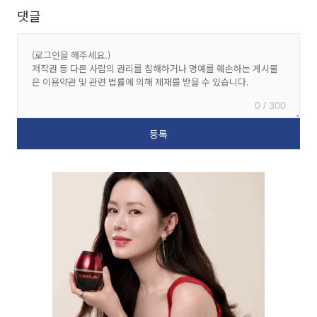
댓글
0 / 300