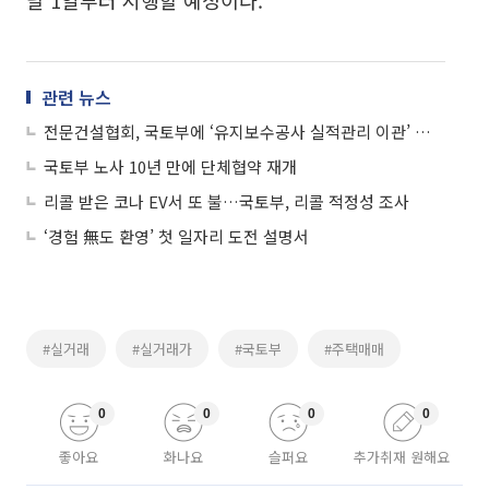
달 1일부터 시행할 예정이다.
관련 뉴스
전문건설협회, 국토부에 ‘유지보수공사 실적관리 이관’ 탄원서 제출
국토부 노사 10년 만에 단체협약 재개
리콜 받은 코나 EV서 또 불…국토부, 리콜 적정성 조사
‘경험 無도 환영’ 첫 일자리 도전 설명서
#실거래
#실거래가
#국토부
#주택매매
0
0
0
0
좋아요
화나요
슬퍼요
추가취재 원해요