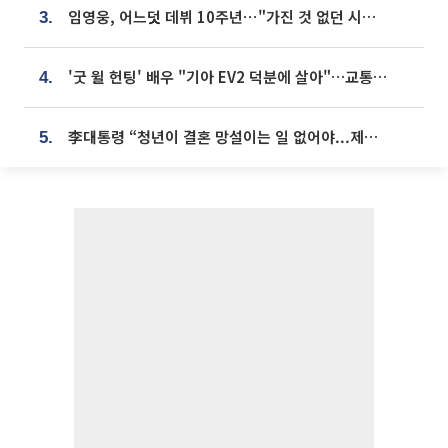
임영웅, 어느덧 데뷔 10주년⋯"가진 것 없던 시절, 내 앞엔 20명의 팬뿐"
3.
'굿 윌 헌팅' 배우 "기아 EV2 덕분에 살아"…교통사고 후 안전성 극찬
4.
李대통령 “청년이 결혼 망설이는 일 없어야...제도상 불이익 조사”
5.