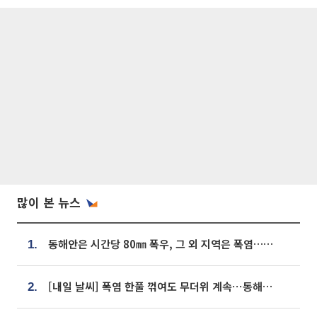
많이 본 뉴스
동해안은 시간당 80㎜ 폭우, 그 외 지역은 폭염…‘극과 극 날씨’
1.
[내일 날씨] 폭염 한풀 꺾여도 무더위 계속⋯동해안 이틀 연속 비
2.