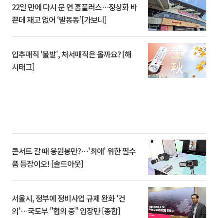
22일 만에 다시 문 연 홈플러스…정상화 바
쁜데 재고 없어 ‘발동동’[가보니]
입추매직 '불발', 처서매직은 올까요? [해
시태그]
콘서트 갈 때 응원봉만?⋯'최애' 위한 필수
품 등장이오! [솔드아웃]
서울시, 정부에 정비사업 규제 완화 '건
의'⋯국토부 "협의 중" 입장만 [종합]