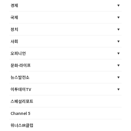
경제
국제
정치
사회
오피니언
문화·라이프
뉴스발전소
이투데이TV
스페셜리포트
Channel 5
위너스IR클럽