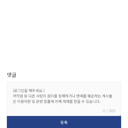
댓글
0 / 300