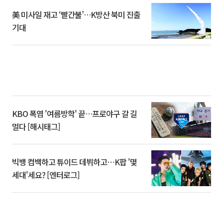
美 미사일 재고 ‘빨간불’…K방산 북미 진출
기대
KBO 폭염 '여름방학' 끝…프로야구 갈 길
멀다 [해시태그]
빅뱅 컴백하고 튜이드 데뷔하고⋯K팝 '몇
세대'세요? [엔터로그]