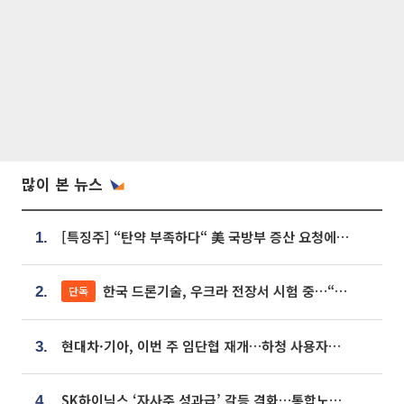
많이 본 뉴스
[특징주] “탄약 부족하다“ 美 국방부 증산 요청에⋯국내 방산주 급등세
1.
한국 드론기술, 우크라 전장서 시험 중…“스타트업 여러 곳 참여”
단독
2.
현대차·기아, 이번 주 임단협 재개…하청 사용자성 재심도 ‘변수’
3.
SK하이닉스 ‘자사주 성과급’ 갈등 격화…통합노조 출범 움직임
4.