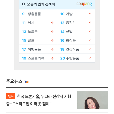
주요뉴스
한국 드론기술, 우크라 전장서 시험
단독
중…“스타트업 여러 곳 참여”