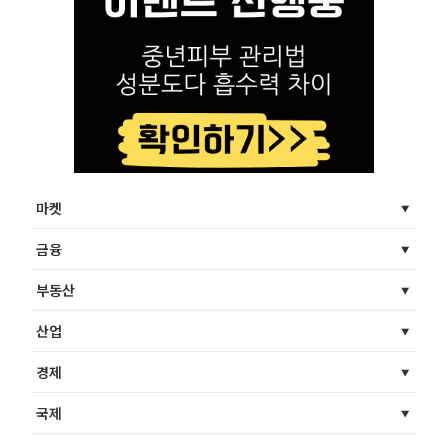
마켓
금융
부동산
산업
경제
국제