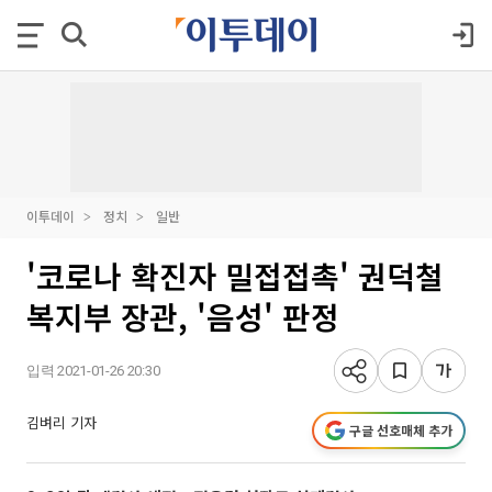
이투데이
정치
일반
'코로나 확진자 밀접접촉' 권덕철
복지부 장관, '음성' 판정
입력 2021-01-26 20:30
김벼리 기자
구글 선호매체 추가