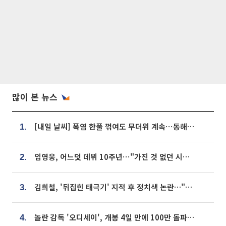
많이 본 뉴스
[내일 날씨] 폭염 한풀 꺾여도 무더위 계속⋯동해안 이틀 연속 비
1.
임영웅, 어느덧 데뷔 10주년⋯"가진 것 없던 시절, 내 앞엔 20명의 팬뿐"
2.
김희철, '뒤집힌 태극기' 지적 후 정치색 논란…"좌우 떠나 우리나라 국기"
3.
놀란 감독 '오디세이', 개봉 4일 만에 100만 돌파⋯'왕사남' 보다 빠르다
4.