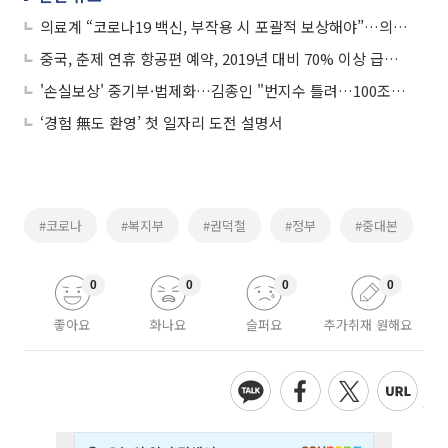
의료계 “코로나19 백신, 부작용 시 포괄적 보상해야”…의정공동위원회 출범
중국, 춘제 연휴 항공편 예약, 2019년 대비 70% 이상 급감…코로나 규제 영향
'손실보상' 중기부·법제화…김종인 "번지수 틀려…100조 확보했어야"
‘경험 無도 환영’ 첫 일자리 도전 설명서
#코로나
#복지부
#권덕철
#정부
#중대본
0
0
0
0
좋아요
화나요
슬퍼요
추가취재 원해요