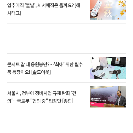
입추매직 '불발', 처서매직은 올까요? [해
시태그]
콘서트 갈 때 응원봉만?⋯'최애' 위한 필수
품 등장이오! [솔드아웃]
서울시, 정부에 정비사업 규제 완화 '건
의'⋯국토부 "협의 중" 입장만 [종합]