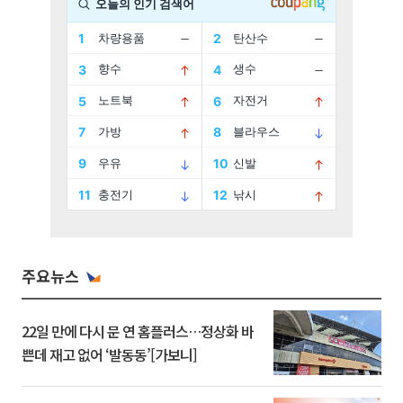
주요뉴스
22일 만에 다시 문 연 홈플러스…정상화 바
쁜데 재고 없어 ‘발동동’[가보니]