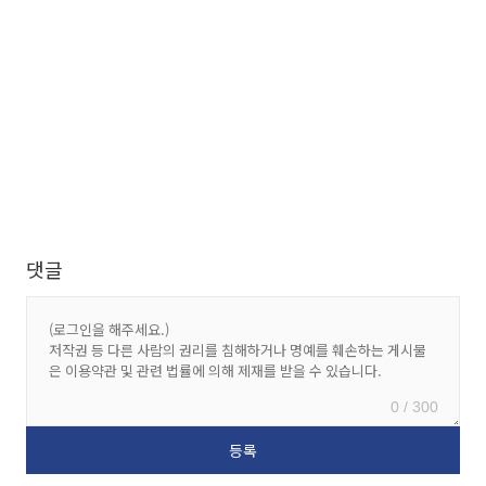
댓글
0 / 300