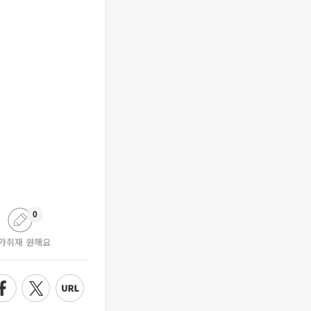
0
가취재 원해요