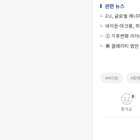
관련 뉴스
EU, 글로벌 에너
바이든·마크롱, 
② 기후변화 리더
美 클래리티 법안
#바이든
#환
0
좋아요