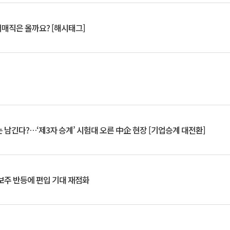
서매직은 올까요? [해시태그]
 남긴다?…‘제3자 승계’ 시험대 오른 中企 현장 [기업승계 대전환]
후보주 반등에 편입 기대 재점화