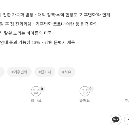
지 전환 가속화 앞장…대외 정책·무역 협정도 ‘기후변화’와 연계
취임 후 첫 전화회담…기후변화·코로나·이란 등 협력 확인
십 탈환 노리는 바이든의 미국
 연내 통과 가능성 13%…상원 문턱서 제동
경
#기후변화
#전기차
#석유
0
0
화나요
슬퍼요
추