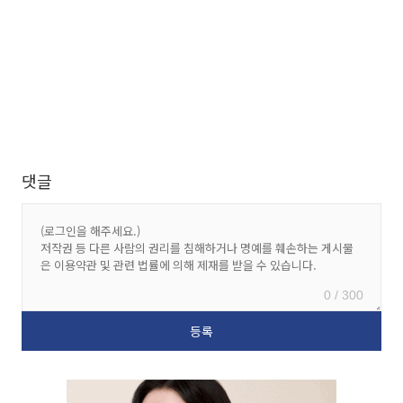
댓글
0 / 300