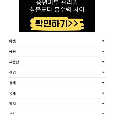
마켓
금융
부동산
산업
경제
국제
정치