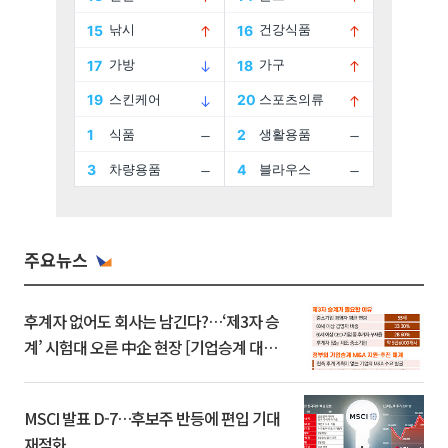
주요뉴스
후계자 없어도 회사는 남긴다?…‘제3자 승
계’ 시험대 오른 中企 현장 [기업승계 대전
환]
MSCI 발표 D-7…후보주 반등에 편입 기대
재점화