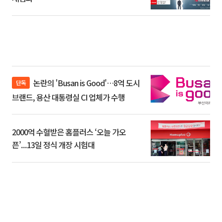
논란의 'Busan is Good'…8억 도시
단독
브랜드, 용산 대통령실 CI 업체가 수행
2000억 수혈받은 홈플러스 ‘오늘 가오
픈’...13일 정식 개장 시험대