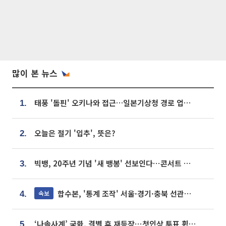
많이 본 뉴스
태풍 '돌핀' 오키나와 접근…일본기상청 경로 업데이트
1.
오늘은 절기 '입추', 뜻은?
2.
빅뱅, 20주년 기념 '새 뱅봉' 선보인다⋯콘서트 앞두고 팝업 개최
3.
합수본, '통계 조작' 서울·경기·충북 선관위 등 추가 압수수색
속보
4.
‘나솔사계’ 국화, 결별 후 재등장⋯첫인상 투표 휩쓸고 ‘인기녀’ 등극
5.