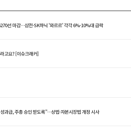
6270선 마감…삼전·SK하닉 '와르르' 각각 6%·10%대 급락
 깨라고요? [이슈크래커]
 성과급, 주총 승인 받도록”…상법·자본시장법 개정 시사