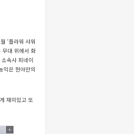
1월 ‘플라워 샤워
은 무대 위에서 화
. 소속사 피네이
 농익은 현아만의
렇게 재미있고 또