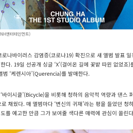
MNH엔터테인먼트)
코로나바이러스 감염증(코로나19) 확진으로 새 앨범 발표 
한다. 19일 선공개 싱글 ‘X’(걸어온 길에 꽃밭 따윈 없었죠
앨범 ‘케렌시아’(Querencia)를 발매한다.
‘바이시클’(Bicycle)을 비롯해 청하의 음악적 역량과 댄스
으로 채웠다. 매 앨범마다 ‘변신의 귀재’라는 평을 들었던 청
도를 예고한 만큼 그가 보여줄 색다른 매력에 관심이 쏠린다