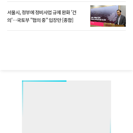
서울시, 정부에 정비사업 규제 완화 '건
의'⋯국토부 "협의 중" 입장만 [종합]