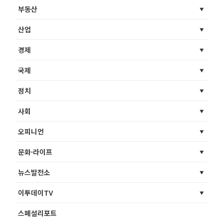
부동산
산업
경제
국제
정치
사회
오피니언
문화·라이프
뉴스발전소
이투데이TV
스페셜리포트