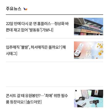
주요뉴스
22일 만에 다시 문 연 홈플러스…정상화 바
쁜데 재고 없어 ‘발동동’[가보니]
입추매직 '불발', 처서매직은 올까요? [해
시태그]
콘서트 갈 때 응원봉만?⋯'최애' 위한 필수
품 등장이오! [솔드아웃]