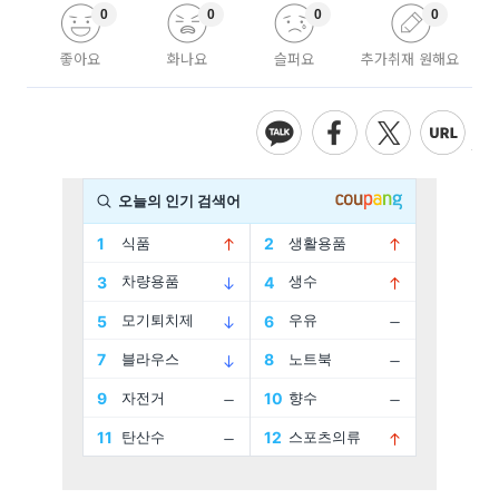
0
0
0
0
좋아요
화나요
슬퍼요
추가취재 원해요