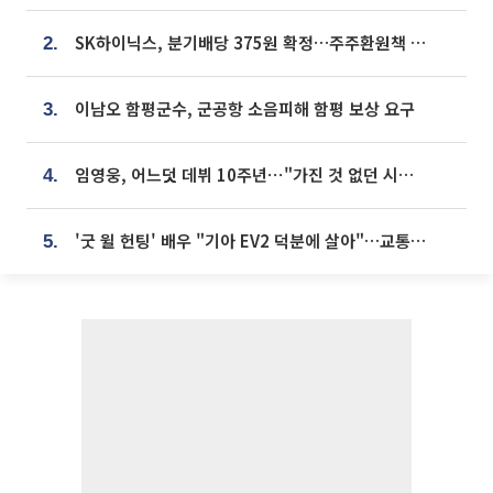
SK하이닉스, 분기배당 375원 확정…주주환원책 9월로 앞당겨 발표
2.
이남오 함평군수, 군공항 소음피해 함평 보상 요구
3.
임영웅, 어느덧 데뷔 10주년⋯"가진 것 없던 시절, 내 앞엔 20명의 팬뿐"
4.
'굿 윌 헌팅' 배우 "기아 EV2 덕분에 살아"…교통사고 후 안전성 극찬
5.