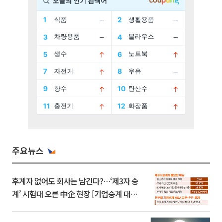
주요뉴스
후계자 없어도 회사는 남긴다?…‘제3자 승
계’ 시험대 오른 中企 현장 [기업승계 대전
환]