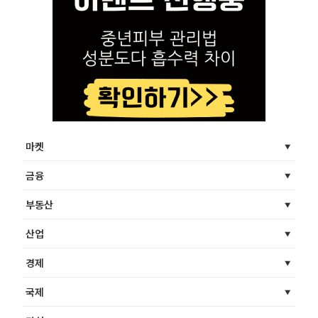
마켓
금융
부동산
산업
경제
국제