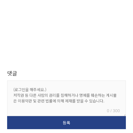
댓글
0 / 300