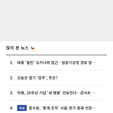
많이 본 뉴스
태풍 '돌핀' 오키나와 접근…일본기상청 경로 업데이트
1.
오늘은 절기 '입추', 뜻은?
2.
빅뱅, 20주년 기념 '새 뱅봉' 선보인다⋯콘서트 앞두고 팝업 개최
3.
합수본, '통계 조작' 서울·경기·충북 선관위 등 추가 압수수색
속보
4.