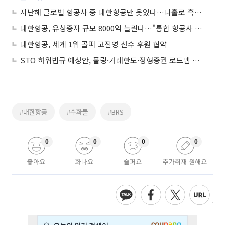
지난해 글로벌 항공사 중 대한항공만 웃었다…나홀로 흑자 전망
대한항공, 유상증자 규모 8000억 늘린다…"통합 항공사 기대감 반영"
대한항공, 세계 1위 골퍼 고진영 선수 후원 협약
STO 하위법규 예상안, 풀링·거래한도·정형증권 로드맵 제시
#대한항공
#수화물
#BRS
0
0
0
0
좋아요
화나요
슬퍼요
추가취재 원해요