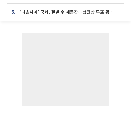
‘나솔사계’ 국화, 결별 후 재등장⋯첫인상 투표 휩쓸고 ‘인기녀’ 등극
5.