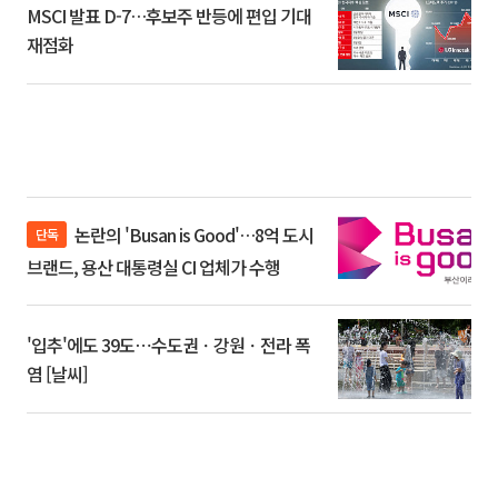
MSCI 발표 D-7…후보주 반등에 편입 기대
재점화
논란의 'Busan is Good'…8억 도시
단독
브랜드, 용산 대통령실 CI 업체가 수행
'입추'에도 39도⋯수도권ㆍ강원ㆍ전라 폭
염 [날씨]