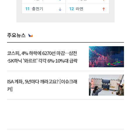
주요뉴스
코스피, 4% 하락에 6270선 마감…삼전
·SK하닉 '와르르' 각각 6%·10%대 급락
ISA 계좌, 5년마다 깨라고요? [이슈크래
커]