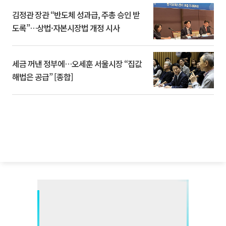
김정관 장관 “반도체 성과급, 주총 승인 받
도록”…상법·자본시장법 개정 시사
세금 꺼낸 정부에…오세훈 서울시장 “집값
해법은 공급” [종합]