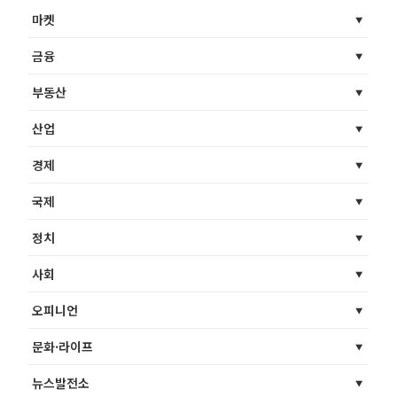
마켓
금융
부동산
산업
경제
국제
정치
사회
오피니언
문화·라이프
뉴스발전소