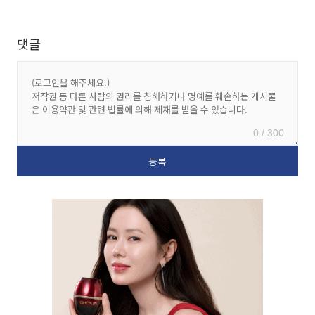
댓글
0 / 300