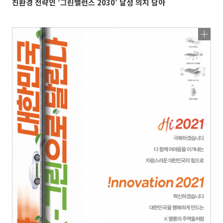
친환경 전략인 '그린밸런스 2030' 달성 의지 담아