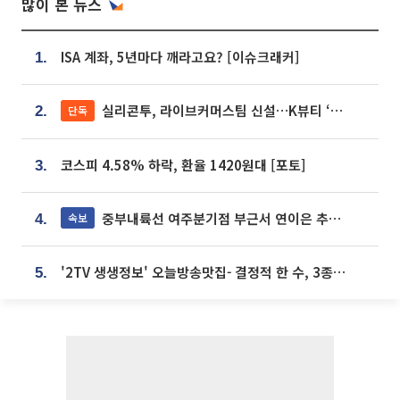
많이 본 뉴스
ISA 계좌, 5년마다 깨라고요? [이슈크래커]
1.
실리콘투, 라이브커머스팀 신설…K뷰티 ‘글로벌 판매망’ 확대[K뷰티 라방戰]
단독
2.
코스피 4.58% 하락, 환율 1420원대 [포토]
3.
중부내륙선 여주분기점 부근서 연이은 추돌사고 발생
속보
4.
'2TV 생생정보' 오늘방송맛집- 결정적 한 수, 3종 메밀면! 메밀 소바 맛집 '의○○○○'
5.