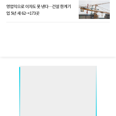
영업익으로 이자도 못 낸다…건설 한계기
업 5년 새 62→173곳