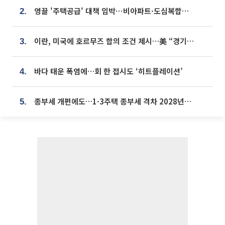
영끌 '주택공급' 대책 임박⋯비아파트·도심복합까지 총동원
2.
이란, 미국에 호르무즈 합의 조건 제시…美 “경기 아직 안 끝나” [종합]
3.
바다 태운 폭염에…회 한 접시도 ‘히트플레이션’
4.
종부세 개편에도…1·3주택 종부세 격차 2028년부터 확대
5.