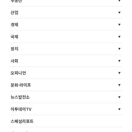
부동산
산업
경제
국제
정치
사회
오피니언
문화·라이프
뉴스발전소
이투데이TV
스페셜리포트