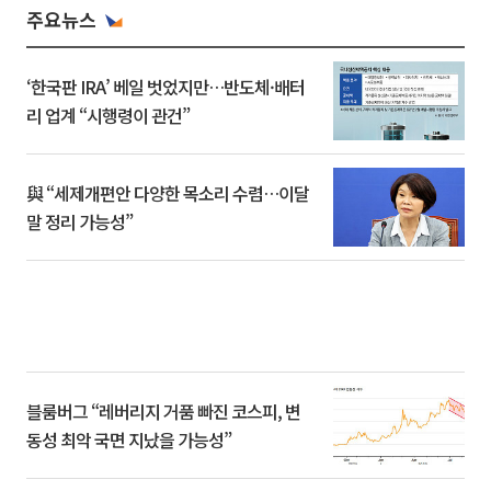
주요뉴스
‘한국판 IRA’ 베일 벗었지만…반도체·배터
리 업계 “시행령이 관건”
與 “세제개편안 다양한 목소리 수렴…이달
말 정리 가능성”
블룸버그 “레버리지 거품 빠진 코스피, 변
동성 최악 국면 지났을 가능성”