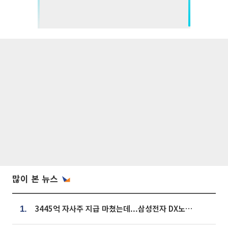
많이 본 뉴스
3445억 자사주 지급 마쳤는데...삼성전자 DX노조, 뒤늦은 '떼쓰기 집회'
1.