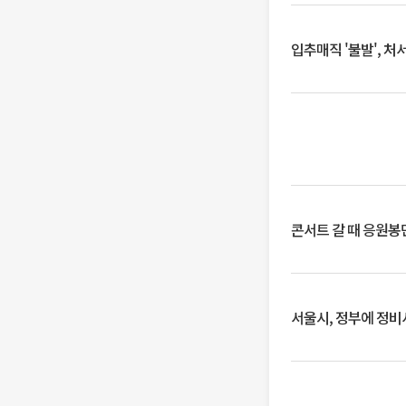
입추매직 '불발', 처
콘서트 갈 때 응원봉만
서울시, 정부에 정비사