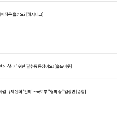
서매직은 올까요? [해시태그]
?⋯'최애' 위한 필수품 등장이오! [솔드아웃]
업 규제 완화 '건의'⋯국토부 "협의 중" 입장만 [종합]