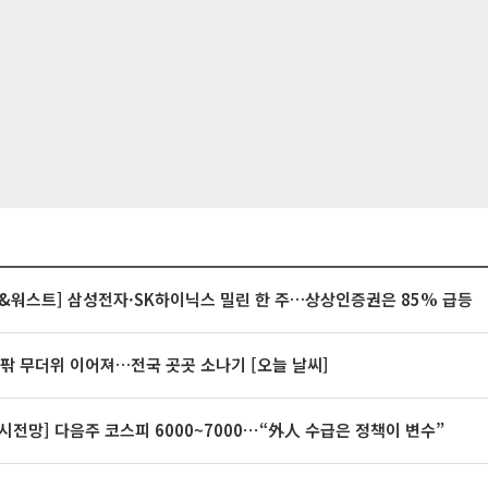
&워스트] 삼성전자·SK하이닉스 밀린 한 주…상상인증권은 85% 급등
안팎 무더위 이어져…전국 곳곳 소나기 [오늘 날씨]
시전망] 다음주 코스피 6000~7000⋯“外人 수급은 정책이 변수”