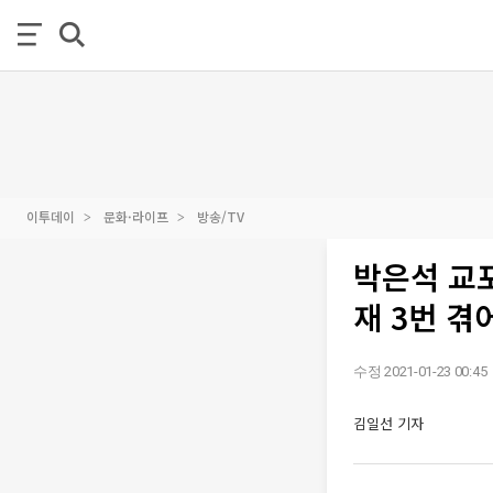
이투데이
문화·라이프
방송/TV
박은석 교
재 3번 겪
수정 2021-01-23 00:45
김일선 기자